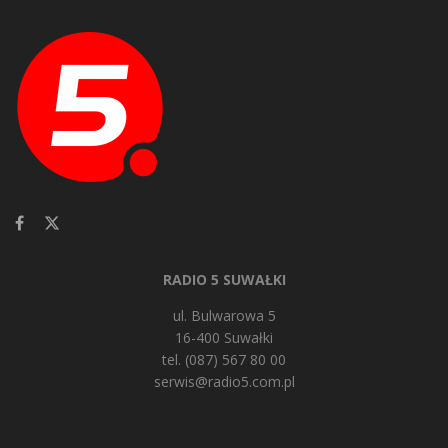
RADIO 5 SUWAŁKI
ul. Bulwarowa 5
16-400 Suwałki
tel. (087) 567 80 00
serwis@radio5.com.pl