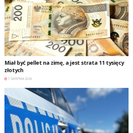
Miał być pellet na zimę, a jest strata 11 tysięcy
złotych
7 SIERPNIA 2026