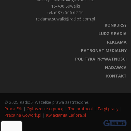
16-400 Suwałki
tel. (087) 566 62 10
reklama.suwalki@radio5.com.pl
KONKURSY
LUDZIE RADIA
REKLAMA
PATRONAT MEDIALNY
POLITYKA PRYWATNOŚCI
NADAWCA
KONTAKT
© 2025 Radio5. Wszelkie prawa zastrzeżone.
Praca Ełk
|
Ogłoszenie o pracę
|
The protocol
|
Targi pracy
|
Praca na Gowork.pl
|
Kwiaciarnia Laflora.pl