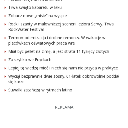
Trwa święto kabaretu w Ełku
Zobacz nowe „misie” na wyspie
Rock i szanty w malowniczej scenerii Jeziora Serwy. Trwa
RockWater Festival
Termomodernizacja i drobne remonty. W wakacje w
placówkach oświatowych praca wre
Miał być pellet na zimę, a jest strata 11 tysięcy złotych
Za szybko we Frąckach
Lepiej tę wiedzę mieć i niech się nam nie przyda w praktyce
Wyciął bezprawnie dwie sosny. 61-latek dobrowolnie poddał
się karze
Suwałki zatańczą w rytmach latino
REKLAMA