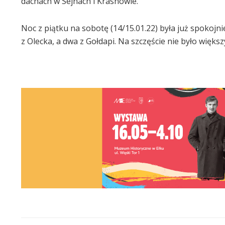
dachach w Sejnach i Krasnowie.
Noc z piątku na sobotę (14/15.01.22) była już spokojn
z Olecka, a dwa z Gołdapi. Na szczęście nie było większy