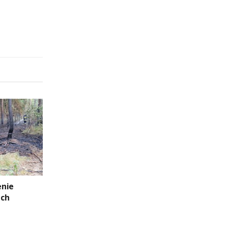
enie
ach