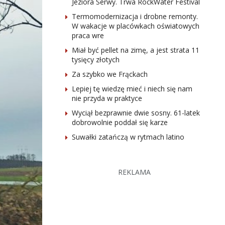
Jeziora Serwy. Trwa RockWater Festival
Termomodernizacja i drobne remonty.
W wakacje w placówkach oświatowych
praca wre
Miał być pellet na zimę, a jest strata 11
tysięcy złotych
Za szybko we Frąckach
Lepiej tę wiedzę mieć i niech się nam
nie przyda w praktyce
Wyciął bezprawnie dwie sosny. 61-latek
dobrowolnie poddał się karze
Suwałki zatańczą w rytmach latino
REKLAMA