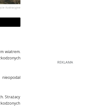
ęcie ilustracyjne
nym wiatrem.
szkodzonych
REKLAMA
i nieopodal
h. Strażacy
szkodzonych