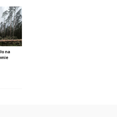
ło na
wnie