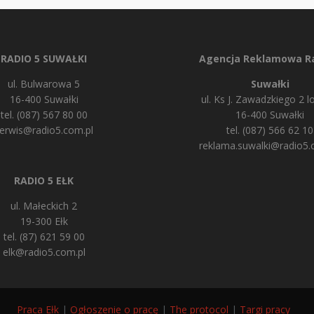
RADIO 5 SUWAŁKI
Agencja Reklamowa Ra
ul. Bulwarowa 5
Suwałki
16-400 Suwałki
ul. Ks J. Zawadzkiego 2 lo
tel. (087) 567 80 00
16-400 Suwałki
erwis@radio5.com.pl
tel. (087) 566 62 10
reklama.suwalki@radio5.
RADIO 5 EŁK
ul. Małeckich 2
19-300 Ełk
tel. (87) 621 59 00
elk@radio5.com.pl
Praca Ełk
|
Ogłoszenie o pracę
|
The protocol
|
Targi pracy