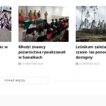
ic w
Młodzi znawcy
Leśnikom zależa
pożarnictwa rywalizowali
czasie- las pono
w Suwałkach
dostępny
17 KWIETNIA 2026
20 SIERPNIA 2025
POKAŻ WIĘCEJ