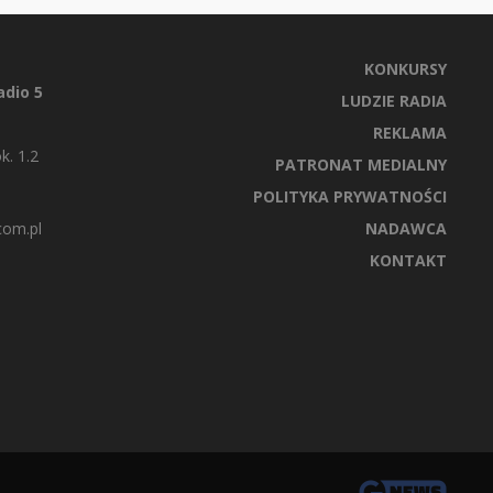
KONKURSY
dio 5
LUDZIE RADIA
REKLAMA
k. 1.2
PATRONAT MEDIALNY
POLITYKA PRYWATNOŚCI
com.pl
NADAWCA
KONTAKT