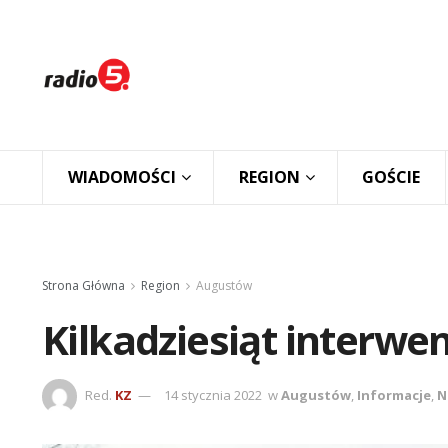
WIADOMOŚCI
REGION
GOŚCIE
Strona Główna
Region
Augustów
Kilkadziesiąt interwe
Red.
KZ
14 stycznia 2022
w
Augustów
,
Informacje
,
N