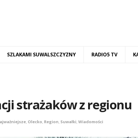
SZLAKAMI SUWALSZCZYZNY
RADIO5 TV
K
ncji strażaków z regionu
ajważniejsze
,
Olecko
,
Region
,
Suwałki
,
Wiadomości