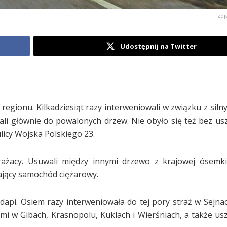
zdj
Udostępnij na Twitter
 regionu. Kilkadziesiąt razy interweniowali w związku z sil
dżali głównie do powalonych drzew. Nie obyło się też bez u
licy Wojska Polskiego 23.
trażacy. Usuwali między innymi drzewo z krajowej ósemk
ający samochód ciężarowy.
dapi. Osiem razy interweniowała do tej pory straż w Sejnac
i w Gibach, Krasnopolu, Kuklach i Wierśniach, a także u