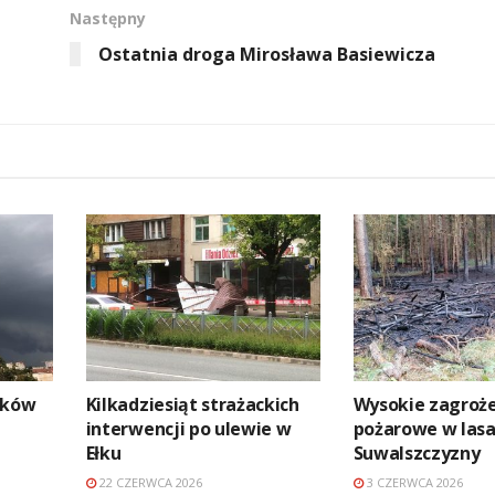
Następny
Ostatnia droga Mirosława Basiewicza
aków
Kilkadziesiąt strażackich
Wysokie zagroż
interwencji po ulewie w
pożarowe w las
Ełku
Suwalszczyzny
22 CZERWCA 2026
3 CZERWCA 2026