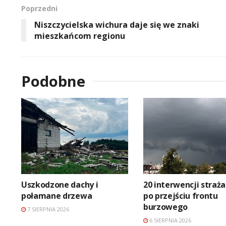
Poprzedni
Niszczycielska wichura daje się we znaki
mieszkańcom regionu
Podobne
Uszkodzone dachy i
20 interwencji straż
połamane drzewa
po przejściu frontu
burzowego
7 SIERPNIA 2026
6 SIERPNIA 2026