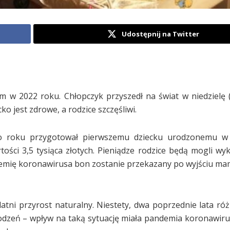
Udostępnij na Twitter
w 2022 roku. Chłopczyk przyszedł na świat w niedzielę (
ko jest zdrowe, a rodzice szczęśliwi.
ego roku przygotował pierwszemu dziecku urodzonemu w
ości 3,5 tysiąca złotych. Pieniądze rodzice będą mogli wy
demię koronawirusa bon zostanie przekazany po wyjściu mam
atni przyrost naturalny. Niestety, dwa poprzednie lata róż
odzeń – wpływ na taką sytuację miała pandemia koronawiru