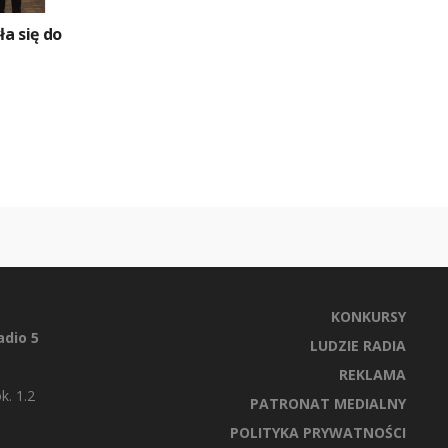
a się do
KONKURSY
dio 5
LUDZIE RADIA
REKLAMA
k. 1.2
PATRONAT MEDIALNY
POLITYKA PRYWATNOŚCI