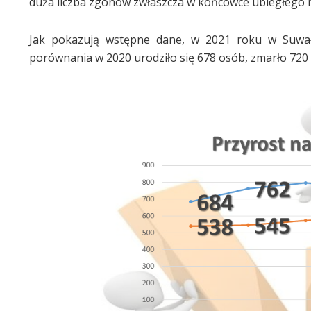
duża liczba zgonów zwłaszcza w końcówce ubiegłego 
Jak pokazują wstępne dane, w 2021 roku w Suwał
porównania w 2020 urodziło się 678 osób, zmarło 720