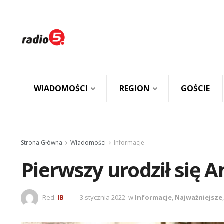
WIADOMOŚCI
REGION
GOŚCIE
Strona Główna
Wiadomości
Informacje
Pierwszy urodził się A
Red.
IB
3 stycznia 2022
w
Informacje
,
Najważniejsze