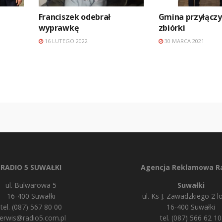
Franciszek odebrał
Gmina przyłączył
wyprawkę
zbiórki
16 LUTEGO 2022
30 MARCA 2021
RADIO 5 SUWAŁKI
Agencja Reklamowa Ra
ul. Bulwarowa 5
Suwałki
16-400 Suwałki
ul. Ks J. Zawadzkiego 2 lo
tel. (087) 567 80 00
16-400 Suwałki
erwis@radio5.com.pl
tel. (087) 566 62 10