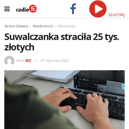
SŁUCHAJ
Strona Główna
Wiadomości
Informacje
Suwalczanka straciła 25 tys.
złotych
Red.
MZ
27 stycznia 2022