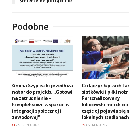
Śmiertelne potrącenie
Podobne
Gmina Szypliszki przedłuża
Co łączy słupskich f
nabór do projektu „Gotowi
siatkówki i piłki nożn
na zatrudnienie –
Personalizowany
kompleksowe wsparcie w
kibicowski merch co
integracji społecznej i
częściej pojawia się 
zawodowej”
lokalnych stadionach
7 SIERPNIA 2026
3 SIERPNIA 2026