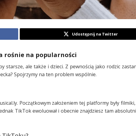
Udostępnij na Twitter
a rośnie na popularności
by starsze, ale także i dzieci. Z pewnością jako rodzic zasta
iecka? Spojrzymy na ten problem wspólnie.
sical.ly. Początkowym założeniem tej platformy były filmiki
ednak TikTok ewoluował i obecnie znajdziesz tam absolutn
a TikToku?