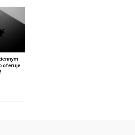
dziennym
o oferuje
?