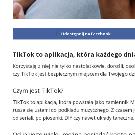
Udostępnij na Facebook
TikTok to aplikacja, która każdego dni
Korzystają z niej nie tylko nastolatkowie, dorośli, oso
czy TikTok jest bezpiecznym miejscem dla Twojego dz
Czym jest TikTok?
TikTok to aplikacja, która powstała jako zamiennik Mu
rusza się ustami do podkładu muzycznego. Z czasem j
od seriali, po piosenki, DIY czy nawet układy taneczne.
Od jakiego wieku można posiadać konto n