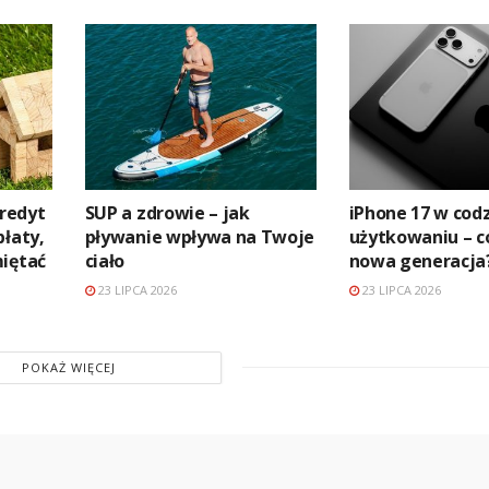
kredyt
SUP a zdrowie – jak
iPhone 17 w co
płaty,
pływanie wpływa na Twoje
użytkowaniu – c
miętać
ciało
nowa generacja
23 LIPCA 2026
23 LIPCA 2026
POKAŻ WIĘCEJ