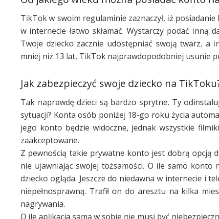
TikTok w swoim regulaminie zaznaczył, iż posiadanie 
w internecie łatwo skłamać. Wystarczy podać inną da
Twoje dziecko zacznie udostępniać swoją twarz, a i
mniej niż 13 lat, TikTok najprawdopodobniej usunie pro
Jak zabezpieczyć swoje dziecko na TikToku
Tak naprawdę dzieci są bardzo sprytne. Ty odinstaluj
sytuacji? Konta osób poniżej 18-go roku życia automa
jego konto będzie widoczne, jednak wszystkie filmik
zaakceptowane.
Z pewnością takie prywatne konto jest dobrą opcją d
nie ujawniając swojej tożsamości. O ile samo konto
dziecko ogląda. Jeszcze do niedawna w internecie i te
niepełnosprawną. Trafił on do aresztu na kilka mie
nagrywania.
O ile aplikacja sama w sobie nie musi być niebezpiecz