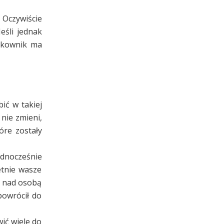
 Oczywiście
eśli jednak
ytkownik ma
ić w takiej
nie zmieni,
óre zostały
ednocześnie
etnie wasze
ę nad osobą
powrócił do
ić wiele do