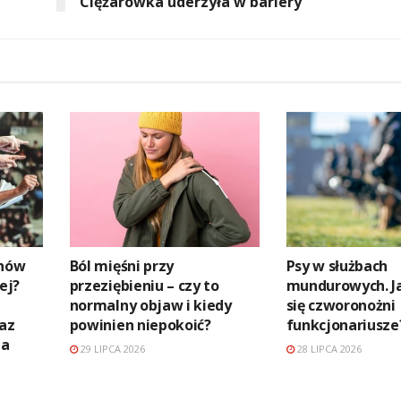
Ciężarówka uderzyła w bariery
anów
Ból mięśni przy
Psy w służbach
ej?
przeziębieniu – czy to
mundurowych. Ja
normalny objaw i kiedy
się czworonożni
raz
powinien niepokoić?
funkcjonariusze
na
29 LIPCA 2026
28 LIPCA 2026