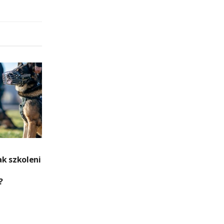
k szkoleni
?