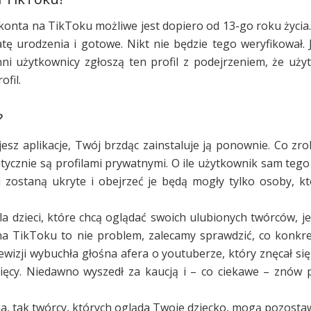
konta na TikToku możliwe jest dopiero od 13-go roku życia.
tę urodzenia i gotowe. Nikt nie będzie tego weryfikował. J
nni użytkownicy zgłoszą ten profil z podejrzeniem, że uż
fil.
?
esz aplikacje, Twój brzdąc zainstaluje ją ponownie. Co zrob
tycznie są profilami prywatnymi. O ile użytkownik sam tego 
i zostaną ukryte i obejrzeć je będą mogły tylko osoby, kt
la dzieci, które chcą oglądać swoich ulubionych twórców, j
 na TikToku to nie problem, zalecamy sprawdzić, co konkr
lewizji wybuchła głośna afera o youtuberze, który znęcał si
sięcy. Niedawno wyszedł za kaucją i – co ciekawe – znów 
na, tak twórcy, których ogląda Twoje dziecko, mogą pozostaw