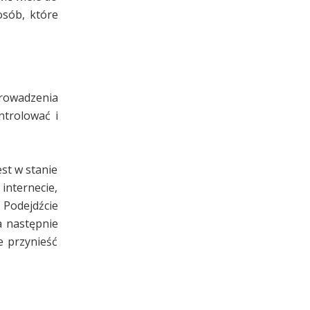
osób, które
rowadzenia
ntrolować i
est w stanie
internecie,
 Podejdźcie
a następnie
e przynieść