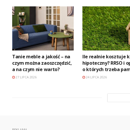
Tanie meble a jakość – na
Ile realnie kosztuje 
czym można zaoszczędzić,
hipoteczny? RRSO i o
a na czym nie warto?
o których trzeba pa
27 LIPCA 2026
24 LIPCA 2026
REKLAMA