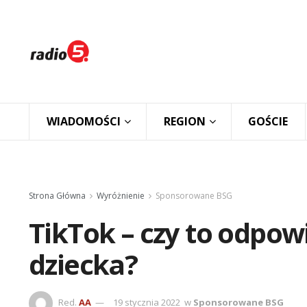
WIADOMOŚCI
REGION
GOŚCIE
Strona Główna
Wyróżnienie
Sponsorowane BSG
TikTok – czy to odpow
dziecka?
Red.
AA
19 stycznia 2022
w
Sponsorowane BSG