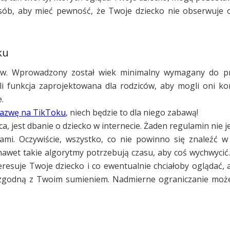
osób, aby mieć pewność, że Twoje dziecko nie obserwuje 
ku
ów. Wprowadzony został wiek minimalny wymagany do p
yli funkcja zaprojektowana dla rodziców, aby mogli oni ko
.
nazwę na TikToku
, niech będzie to dla niego zabawą!
, jest dbanie o dziecko w internecie. Żaden regulamin nie j
mi. Oczywiście, wszystko, co nie powinno się znaleźć w 
nawet takie algorytmy potrzebują czasu, aby coś wychwycić.
eresuje Twoje dziecko i co ewentualnie chciałoby oglądać, 
ę, zgodną z Twoim sumieniem. Nadmierne ograniczanie moż