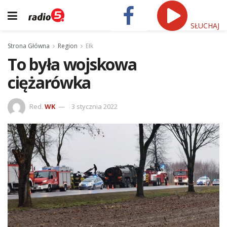
SŁUCHAJ
Strona Główna
Region
Ełk
To była wojskowa
ciężarówka
Red.
WK
3 stycznia 2022