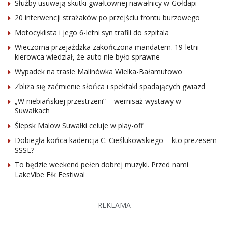
Służby usuwają skutki gwałtownej nawałnicy w Gołdapi
20 interwencji strażaków po przejściu frontu burzowego
Motocyklista i jego 6-letni syn trafili do szpitala
Wieczorna przejażdżka zakończona mandatem. 19-letni
kierowca wiedział, że auto nie było sprawne
Wypadek na trasie Malinówka Wielka-Bałamutowo
Zbliża się zaćmienie słońca i spektakl spadających gwiazd
„W niebiańskiej przestrzeni” – wernisaż wystawy w
Suwałkach
Ślepsk Malow Suwałki celuje w play-off
Dobiegła końca kadencja C. Cieślukowskiego – kto prezesem
SSSE?
To będzie weekend pełen dobrej muzyki. Przed nami
LakeVibe Ełk Festiwal
REKLAMA