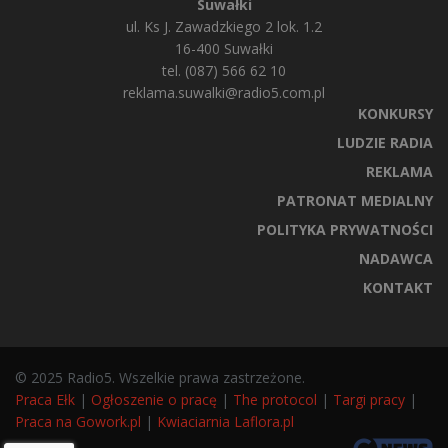
Suwałki
ul. Ks J. Zawadzkiego 2 lok. 1.2
16-400 Suwałki
tel. (087) 566 62 10
reklama.suwalki@radio5.com.pl
KONKURSY
LUDZIE RADIA
REKLAMA
PATRONAT MEDIALNY
POLITYKA PRYWATNOŚCI
NADAWCA
KONTAKT
© 2025 Radio5. Wszelkie prawa zastrzeżone.
Praca Ełk
|
Ogłoszenie o pracę
|
The protocol
|
Targi pracy
|
Praca na Gowork.pl
|
Kwiaciarnia Laflora.pl