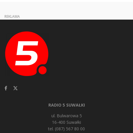
REKLAMA
RADIO 5 SUWAŁKI
ul. Bulwarowa 5
16-400 Suwałki
tel. (087) 567 80 00