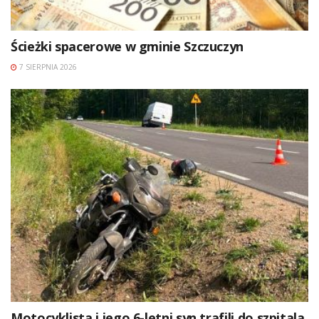
Ścieżki spacerowe w gminie Szczuczyn
7 SIERPNIA 2026
Motocyklista i jego 6-letni syn trafili do szpitala