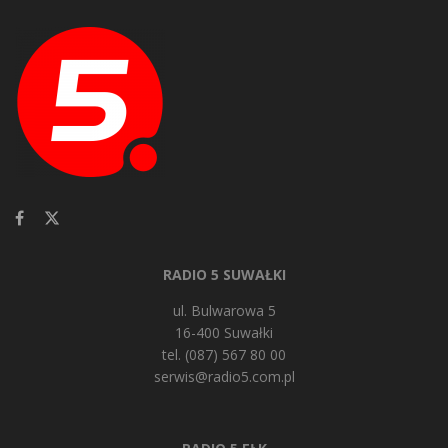
RADIO 5 SUWAŁKI
ul. Bulwarowa 5
16-400 Suwałki
tel. (087) 567 80 00
serwis@radio5.com.pl