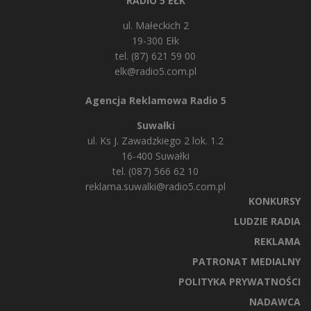
RADIO 5 EŁK
ul. Małeckich 2
19-300 Ełk
tel. (87) 621 59 00
elk@radio5.com.pl
Agencja Reklamowa Radio 5
Suwałki
ul. Ks J. Zawadzkiego 2 lok. 1.2
16-400 Suwałki
tel. (087) 566 62 10
reklama.suwalki@radio5.com.pl
KONKURSY
LUDZIE RADIA
REKLAMA
PATRONAT MEDIALNY
POLITYKA PRYWATNOŚCI
NADAWCA