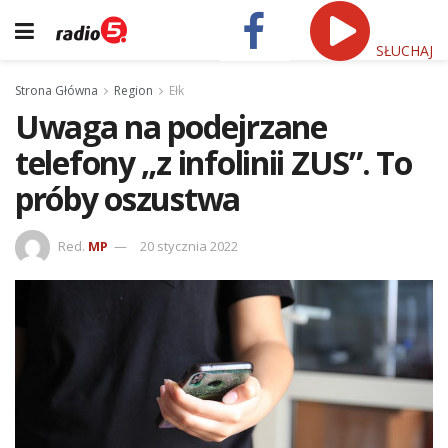
SŁUCHAJ
Strona Główna
Region
Ełk
Uwaga na podejrzane
telefony „z infolinii ZUS”. To
próby oszustwa
Red.
MP
20 stycznia 2022