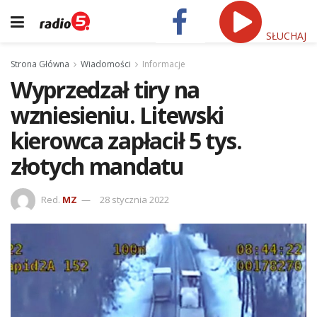
SŁUCHAJ
Strona Główna
Wiadomości
Informacje
Wyprzedzał tiry na
wzniesieniu. Litewski
kierowca zapłacił 5 tys.
złotych mandatu
Red.
MZ
28 stycznia 2022