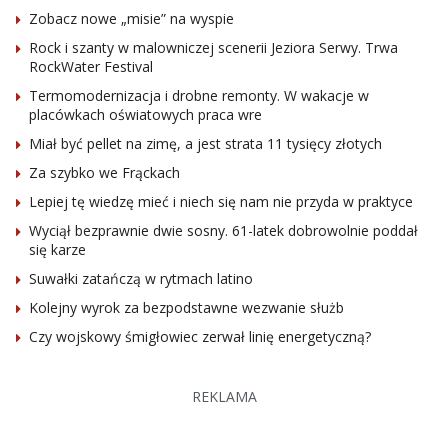
Zobacz nowe „misie” na wyspie
Rock i szanty w malowniczej scenerii Jeziora Serwy. Trwa
RockWater Festival
Termomodernizacja i drobne remonty. W wakacje w
placówkach oświatowych praca wre
Miał być pellet na zimę, a jest strata 11 tysięcy złotych
Za szybko we Frąckach
Lepiej tę wiedzę mieć i niech się nam nie przyda w praktyce
Wyciął bezprawnie dwie sosny. 61-latek dobrowolnie poddał
się karze
Suwałki zatańczą w rytmach latino
Kolejny wyrok za bezpodstawne wezwanie służb
Czy wojskowy śmigłowiec zerwał linię energetyczną?
REKLAMA