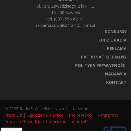
ul. Ks J. Zawadzkiego 2 lok. 1.2
16-400 Suwałki
tel. (087) 566 62 10
reklama.suwalki@radio5.com.pl
KONKURSY
LUDZIE RADIA
REKLAMA
PATRONAT MEDIALNY
POLITYKA PRYWATNOŚCI
NADAWCA
KONTAKT
© 2025 Radio5. Wszelkie prawa zastrzeżone.
Praca Ełk
|
Ogłoszenie o pracę
|
The protocol
|
Targi pracy
|
Praca na Gowork.pl
|
Kwiaciarnia Laflora.pl