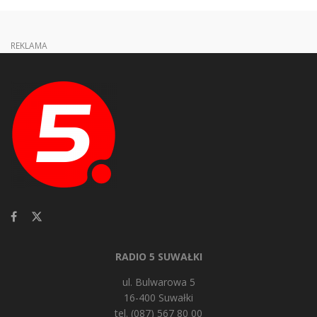
REKLAMA
RADIO 5 SUWAŁKI
ul. Bulwarowa 5
16-400 Suwałki
tel. (087) 567 80 00