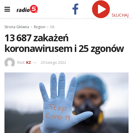
SŁUCHAJ
Strona Główna
Region
Ełk
13 687 zakażeń
koronawirusem i 25 zgonów
Red.
KZ
20 lutego 2022