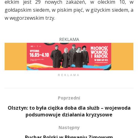
ełckim jest 29 nowych zakażeń, w oleckim 10, w
gołdapskim siedem, w piskim pięć, w giżyckim siedem, a
w węgorzewskim trzy.
REKLAMA
REKLAMA
Poprzedni
Olsztyn: to była ciężka doba dla służb – wojewoda
podsumowuje działania kryzysowe
Następny
Puchar Polski w Pływaniu Zimowym