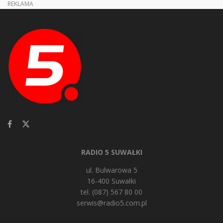
REKLAMA
RADIO 5 SUWAŁKI
ul. Bulwarowa 5
16-400 Suwałki
tel. (087) 567 80 00
serwis@radio5.com.pl