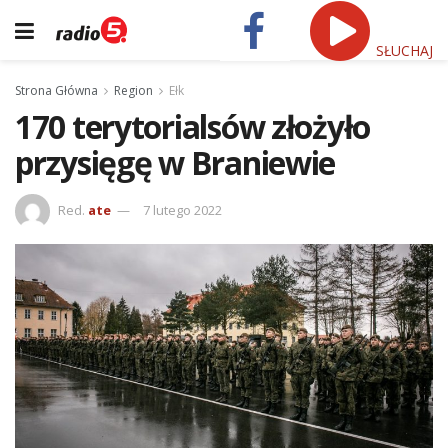
SŁUCHAJ
Strona Główna
Region
Ełk
170 terytorialsów złożyło
przysięgę w Braniewie
Red.
ate
7 lutego 2022