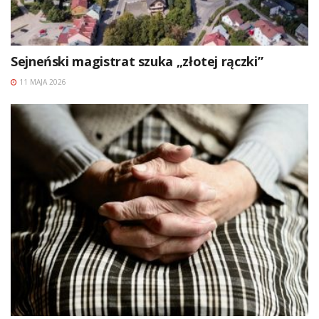
Sejneński magistrat szuka „złotej rączki”
11 MAJA 2026