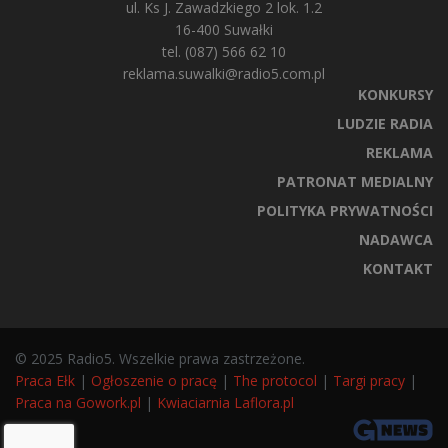
ul. Ks J. Zawadzkiego 2 lok. 1.2
16-400 Suwałki
tel. (087) 566 62 10
reklama.suwalki@radio5.com.pl
KONKURSY
LUDZIE RADIA
REKLAMA
PATRONAT MEDIALNY
POLITYKA PRYWATNOŚCI
NADAWCA
KONTAKT
© 2025 Radio5. Wszelkie prawa zastrzeżone.
Praca Ełk
|
Ogłoszenie o pracę
|
The protocol
|
Targi pracy
|
Praca na Gowork.pl
|
Kwiaciarnia Laflora.pl