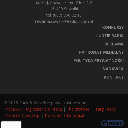
ul. Ks J. Zawadzkiego 2 lok. 1.2
16-400 Suwałki
tel. (087) 566 62 10
reklama.suwalki@radio5.com.pl
KONKURSY
LUDZIE RADIA
REKLAMA
PATRONAT MEDIALNY
POLITYKA PRYWATNOŚCI
NADAWCA
KONTAKT
© 2025 Radio5. Wszelkie prawa zastrzeżone.
Praca Ełk
|
Ogłoszenie o pracę
|
The protocol
|
Targi pracy
|
Praca na Gowork.pl
|
Kwiaciarnia Laflora.pl