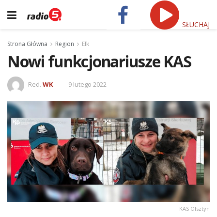
SŁUCHAJ
Strona Główna
Region
Ełk
Nowi funkcjonariusze KAS
Red.
WK
9 lutego 2022
KAS Olsztyn