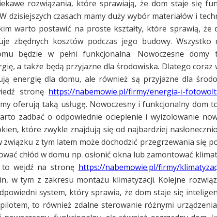
ekawe rozwiązania, które sprawiają, że dom staje się fun
. W dzisiejszych czasach mamy duży wybór materiałów i techn
kim warto postawić na proste kształty, które sprawią, że
uje zbędnych kosztów podczas jego budowy. Wszystko d
omu będzie w pełni funkcjonalna. Nowoczesne domy 
ię, a także będą przyjazne dla środowiska. Dlatego coraz 
ą energię dla domu, ale również są przyjazne dla środow
wiedź stronę
https://nabemowie.pl/firmy/energia-i-fotowolt
firmy oferują taką usługę. Nowoczesny i funkcjonalny dom to
warto zadbać o odpowiednie ocieplenie i wyizolowanie n
kien, które zwykle znajdują się od najbardziej nasłonecznio
w związku z tym latem może dochodzić przegrzewania się p
ować chłód w domu np. osłonić okna lub zamontować klimatyz
, to wejdź na stronę
https://nabemowie.pl/firmy/klimatyzac
zin, w tym z zakresu montażu klimatyzacji. Kolejne rozwiąz
powiedni system, który sprawia, że dom staje się inteligen
 pilotem, to również zdalne sterowanie różnymi urządzeni