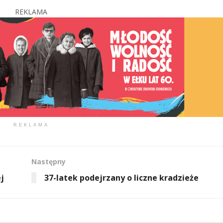
REKLAMA
REKLAMA
Następny
j
37-latek podejrzany o liczne kradzieże