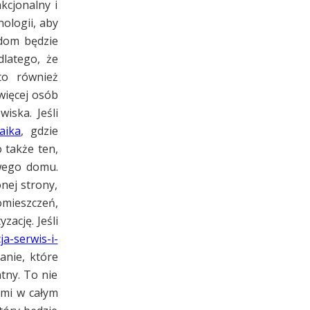
kcjonalny i
ologii, aby
 dom będzie
latego, że
to również
więcej osób
iska. Jeśli
aika
, gdzie
 także ten,
owego domu.
nej strony,
omieszczeń,
ację. Jeśli
ja-serwis-i-
anie, które
tny. To nie
ami w całym