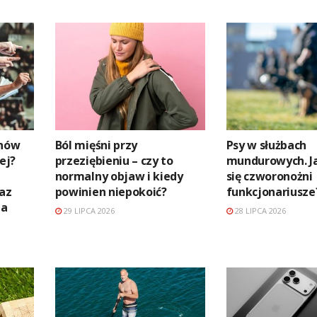
anów
Ból mięśni przy
Psy w służbach
ej?
przeziębieniu – czy to
mundurowych. Ja
normalny objaw i kiedy
się czworonożni
raz
powinien niepokoić?
funkcjonariusze
na
29 LIPCA 2026
28 LIPCA 2026