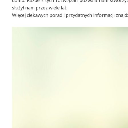
domu. Każde z tych rozwiązań pozwala nam stworzyć
służył nam przez wiele lat.
Więcej ciekawych porad i przydatnych informacji znaj