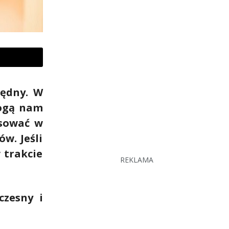
zędny. W
mogą nam
osować w
w. Jeśli
 trakcie
REKLAMA
czesny i