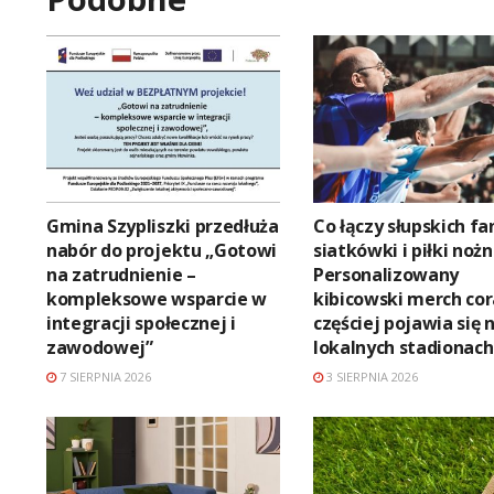
Gmina Szypliszki przedłuża
Co łączy słupskich f
nabór do projektu „Gotowi
siatkówki i piłki nożn
na zatrudnienie –
Personalizowany
kompleksowe wsparcie w
kibicowski merch co
integracji społecznej i
częściej pojawia się 
zawodowej”
lokalnych stadionach
7 SIERPNIA 2026
3 SIERPNIA 2026