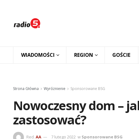
WIADOMOŚCI
REGION
GOŚCIE
Strona Główna
Wyróżnienie
Sponsorowane BSG
Nowoczesny dom – jak
zastosować?
Red.
AA
7 lutego 2022
w
Sponsorowane BSG