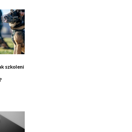
k szkoleni
?