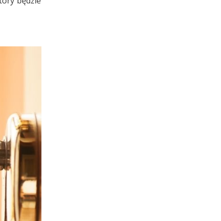
tóry będzie