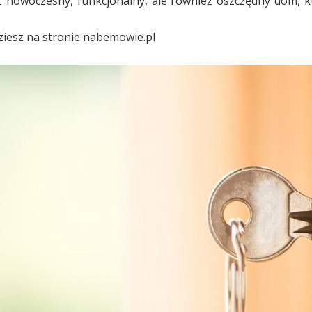
 nowoczesny, funkcjonalny, ale również oszczędny dom, k
dziesz na stronie nabemowie.pl