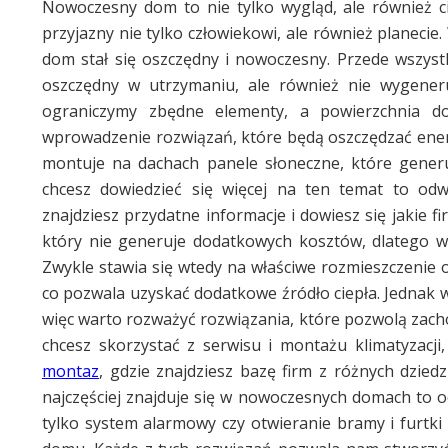
Nowoczesny dom to nie tylko wygląd, ale również ci
przyjazny nie tylko człowiekowi, ale również planecie
dom stał się oszczędny i nowoczesny. Przede wszyst
oszczędny w utrzymaniu, ale również nie wygener
ograniczymy zbędne elementy, a powierzchnia d
wprowadzenie rozwiązań, które będą oszczędzać energ
montuje na dachach panele słoneczne, które generuj
chcesz dowiedzieć się więcej na ten temat to od
znajdziesz przydatne informacje i dowiesz się jakie 
który nie generuje dodatkowych kosztów, dlatego 
Zwykle stawia się wtedy na właściwe rozmieszczenie o
co pozwala uzyskać dodatkowe źródło ciepła. Jednak 
więc warto rozważyć rozwiązania, które pozwolą zach
chcesz skorzystać z serwisu i montażu klimatyzacji
montaz
, gdzie znajdziesz bazę firm z różnych dzied
najczęściej znajduje się w nowoczesnych domach to od
tylko system alarmowy czy otwieranie bramy i furtki