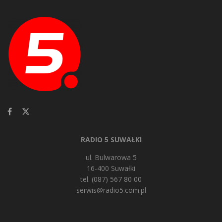
RADIO 5 SUWAŁKI
ul. Bulwarowa 5
16-400 Suwałki
tel. (087) 567 80 00
serwis@radio5.com.pl