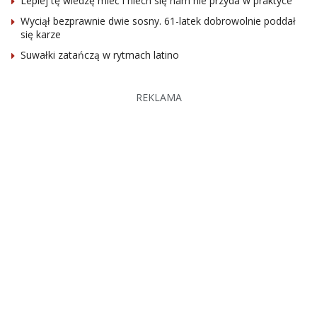
Lepiej tę wiedzę mieć i niech się nam nie przyda w praktyce
Wyciął bezprawnie dwie sosny. 61-latek dobrowolnie poddał
się karze
Suwałki zatańczą w rytmach latino
REKLAMA