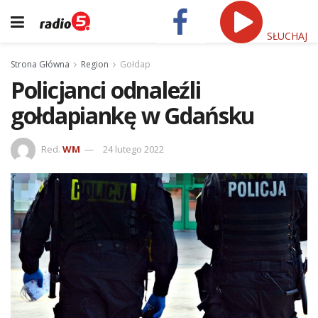
SŁUCHAJ
Strona Główna
Region
Gołdap
Policjanci odnaleźli
gołdapiankę w Gdańsku
Red.
WM
24 lutego 2022