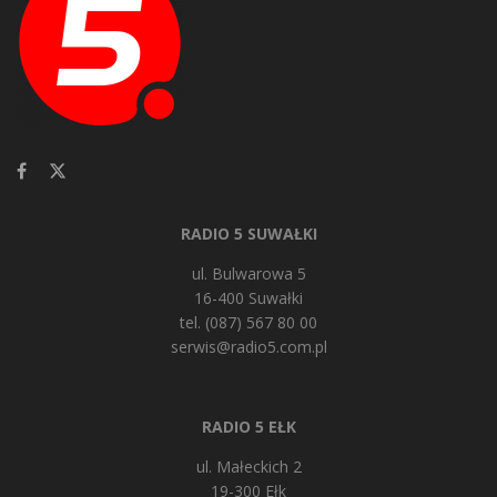
RADIO 5 SUWAŁKI
ul. Bulwarowa 5
16-400 Suwałki
tel. (087) 567 80 00
serwis@radio5.com.pl
RADIO 5 EŁK
ul. Małeckich 2
19-300 Ełk