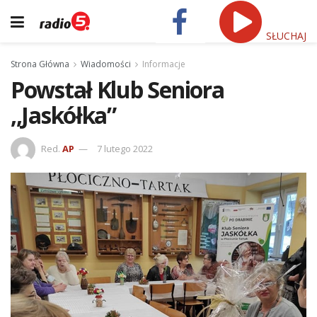
SŁUCHAJ
Strona Główna
Wiadomości
Informacje
Powstał Klub Seniora
,,Jaskółka”
Red.
AP
7 lutego 2022