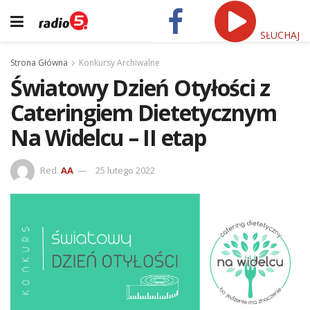
SŁUCHAJ
Strona Główna
Konkursy Archiwalne
Światowy Dzień Otyłości z
Cateringiem Dietetycznym
Na Widelcu – II etap
Red.
AA
25 lutego 2022