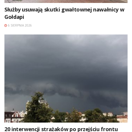
Służby usuwają skutki gwałtownej nawałnicy w
Gołdapi
6 SIERPNIA 2026
20 interwencji strażaków po przejściu frontu