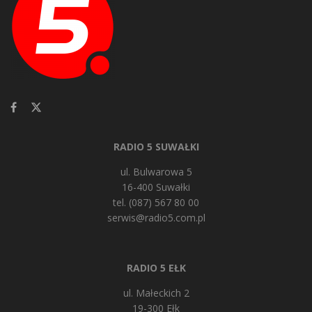
RADIO 5 SUWAŁKI
ul. Bulwarowa 5
16-400 Suwałki
tel. (087) 567 80 00
serwis@radio5.com.pl
RADIO 5 EŁK
ul. Małeckich 2
19-300 Ełk