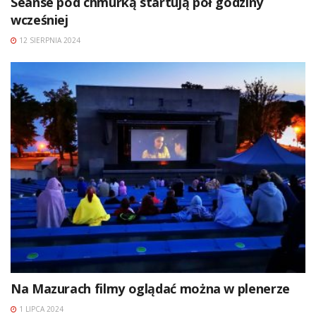
Seanse pod chmurką startują pół godziny
wcześniej
12 SIERPNIA 2024
Na Mazurach filmy oglądać można w plenerze
1 LIPCA 2024