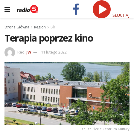
SŁUCHAJ
Strona Główna
Region
Ełk
Terapia poprzez kino
Red.
JW
11 lutego 2022
zdj. fb Ełckie Centrum Kultury