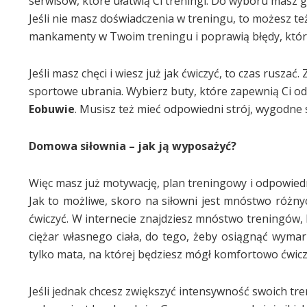
serwisów, które ułatwią Ci treningi. Do wyboru masz
Jeśli nie masz doświadczenia w treningu, to możesz t
mankamenty w Twoim treningu i poprawią błędy, które
Jeśli masz chęci i wiesz już jak ćwiczyć, to czas rusza
sportowe ubrania. Wybierz buty, które zapewnią Ci odp
Eobuwie
. Musisz też mieć odpowiedni strój, wygodne 
Domowa siłownia – jak ją wyposażyć?
Więc masz już motywację, plan treningowy i odpowiedni
Jak to możliwe, skoro na siłowni jest mnóstwo różny
ćwiczyć. W internecie znajdziesz mnóstwo treningów,
ciężar własnego ciała, do tego, żeby osiągnąć wymarz
tylko mata, na której będziesz mógł komfortowo ćwicz
Jeśli jednak chcesz zwiększyć intensywność swoich t