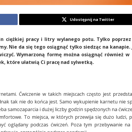
Udostępnij na Twitter
ciężkiej pracy i litry wylanego potu. Tylko poprzez
y. Nie da się tego osiągnąć tylko siedząc na kanapie. 
oćwiczyć. Wymarzoną formę można osiągnąć również
k, które ułatwią Ci pracę nad sylwetką.
rnetami. Ćwiczenie w takich miejscach często jest przedst
nak tak nie do końca jest. Samo wykupienie karnetu nie sp
eba samozaparcia i dużej liczby godzin spędzonych na ćwicze
mfortowe. To miejsca, w których przewija się dużo ludzi, p
 być oglądany podczas ćwiczeń. Poza tym przebywanie na