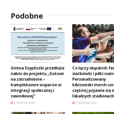
Podobne
Gmina Szypliszki przedłuża
Co łączy słupskich f
nabór do projektu „Gotowi
siatkówki i piłki nożn
na zatrudnienie –
Personalizowany
kompleksowe wsparcie w
kibicowski merch co
integracji społecznej i
częściej pojawia się 
zawodowej”
lokalnych stadionach
7 SIERPNIA 2026
3 SIERPNIA 2026