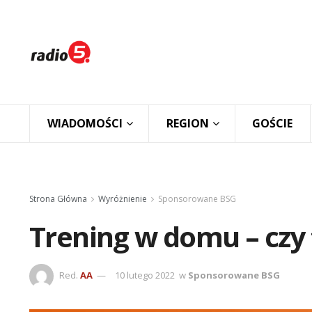
WIADOMOŚCI
REGION
GOŚCIE
Strona Główna
Wyróżnienie
Sponsorowane BSG
Trening w domu – czy
Red.
AA
10 lutego 2022
w
Sponsorowane BSG