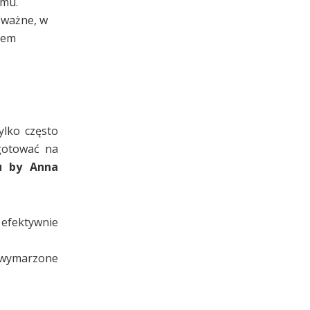
omu.
 ważne, w
iem
ylko często
 gotować na
u by Anna
 efektywnie
z wymarzone