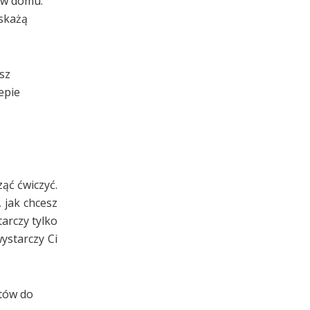
 w domu.
wskażą
asz
epie
ąć ćwiczyć.
 jak chcesz
arczy tylko
ystarczy Ci
któw do