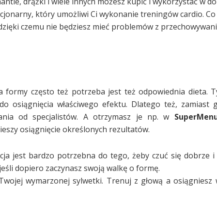
ntle, drążki i wiele innych możesz kupić i wykorzystać w d
cjonarny, który umożliwi Ci wykonanie treningów cardio. Co
 dzięki czemu nie będziesz mieć problemów z przechowywan
 formy często też potrzeba jest też odpowiednia dieta. T
do osiągnięcia właściwego efektu. Dlatego też, zamiast
nia od specjalistów. A otrzymasz je np. w
SuperMen
ieszy osiągnięcie określonych rezultatów.
ja jest bardzo potrzebna do tego, żeby czuć się dobrze i
jeśli dopiero zaczynasz swoją walkę o formę.
y Twojej wymarzonej sylwetki. Trenuj z głową a osiągnies