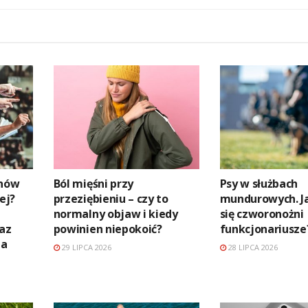
anów
Ból mięśni przy
Psy w służbach
ej?
przeziębieniu – czy to
mundurowych. Ja
normalny objaw i kiedy
się czworonożni
raz
powinien niepokoić?
funkcjonariusze
na
29 LIPCA 2026
28 LIPCA 2026