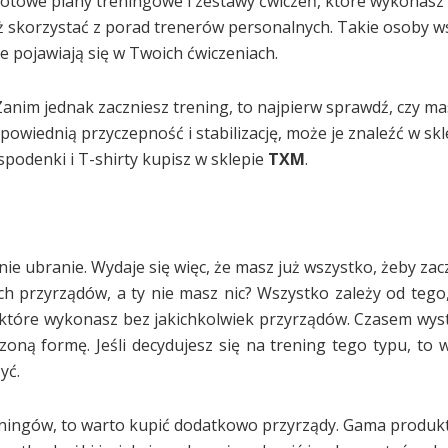
 gotowe plany treningowe i zestawy ćwiczeń, które wykonasz
eż skorzystać z porad trenerów personalnych. Takie osoby 
 pojawiają się w Twoich ćwiczeniach.
ć. Zanim jednak zaczniesz trening, to najpierw sprawdź, czy m
owiednią przyczepność i stabilizację, może je znaleźć w skl
spodenki i T-shirty kupisz w sklepie
TXM
.
e ubranie. Wydaje się więc, że masz już wszystko, żeby zacz
ch przyrządów, a ty nie masz nic? Wszystko zależy od tego,
 które wykonasz bez jakichkolwiek przyrządów. Czasem wyst
oną formę. Jeśli decydujesz się na trening tego typu, to w
yć.
reningów, to warto kupić dodatkowo przyrządy. Gama produ