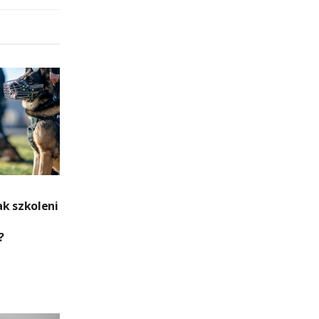
k szkoleni
?