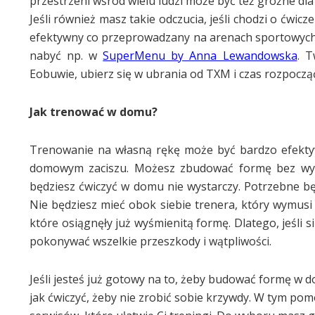
przestrzeni wśród wielu ludzi może być też groźne dla
Jeśli również masz takie odczucia, jeśli chodzi o ćwic
efektywny co przeprowadzany na arenach sportowych. 
nabyć np. w
SuperMenu by Anna Lewandowska
. T
Eobuwie, ubierz się w ubrania od TXM i czas rozpocząć
Jak trenować w domu?
Trenowanie na własną rękę może być bardzo efekty
domowym zaciszu. Możesz zbudować formę bez wych
będziesz ćwiczyć w domu nie wystarczy. Potrzebne bę
Nie będziesz mieć obok siebie trenera, który wymusi
które osiągnęły już wyśmienitą formę. Dlatego, jeśli
pokonywać wszelkie przeszkody i wątpliwości.
Jeśli jesteś już gotowy na to, żeby budować formę w 
jak ćwiczyć, żeby nie zrobić sobie krzywdy. W tym pomo