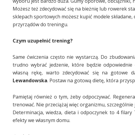
wyboru jest bardzo duża. Gumy oporowe, obciążniki, ha
Możesz też zdecydować się na bieżnię lub rowerek sta
sklepach sportowych możesz kupić modele składane,
przyrządów do treningu.
Czym uzupełnić trening?
Same ćwiczenia często nie wystarczą. Do zbudowania
trudno wybrać jedzenie, które będzie odpowiednie 
własną rękę, warto zdecydować się na gotowe da
Lewandowska
. Postaw na gotową dietę, która przysp
Pamiętaj również o tym, żeby odpoczywać. Regenerac
trenować. Nie przeciążaj więc organizmu, szczególnie 
Determinacja, wiedza, dieta i odpoczynek to 4 filar
efekty we własnym domu.