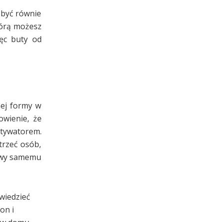
e być równie
tórą możesz
ięc buty od
nej formy w
wienie, że
otywatorem.
trzeć osób,
towy samemu
wiedzieć
on i