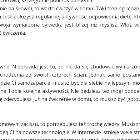
 zdrowia, szczególnie podczas pandemii.
zenie na siłowni, to warto ćwiczyć w domu. Taki trening moż
Jeśli dołożysz regularnej aktywności odpowiednią dietę, k
woja wymarzona sylwetka jest bliżej niż myślisz. Włóż w
 ćwiczenia.
wne. Nieprawdą jest to, że nie da się zbudować wymarzo
odzenia ze swoich czterech ścian. Jednak samo postano
dzie Ci samozaparcie, musisz być dla siebie najlepszym m
 na Tobie kolejne aktywności. Nie będziesz też mógł podpa
 się zdecydujesz już na ćwiczenie w domu, to musisz być go
domowym zaciszu, to potrzebujesz też trochę wiedzy. Musisz 
gą Ci najnowsze technologie. W internecie istnieje wiele str