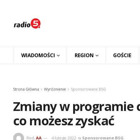
WIADOMOŚCI
REGION
GOŚCIE
Strona Główna
Wyróżnienie
Sponsorowane BSG
Zmiany w programie c
co możesz zyskać
Red.
AA
4 lutego 2022
w
Sponsorowane BSG