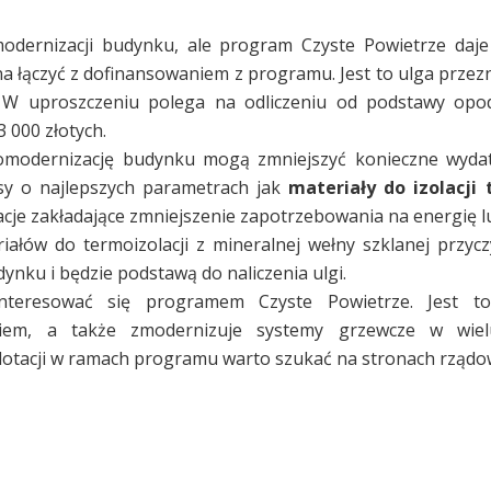
dernizacji budynku, ale program Czyste Powietrze daje
na łączyć z dofinansowaniem z programu. Jest to ulga przez
i. W uproszczeniu polega na odliczeniu od podstawy opo
000 złotych.
momodernizację budynku mogą zmniejszyć konieczne wydat
sy o najlepszych parametrach jak
materiały do izolacji 
cje zakładające zmniejszenie zapotrzebowania na energię l
ałów do termoizolacji z mineralnej wełny szklanej przycz
nku i będzie podstawą do naliczenia ulgi.
interesować się programem Czyste Powietrze. Jest 
iem, a także zmodernizuje systemy grzewcze w wiel
otacji w ramach programu warto szukać na stronach rządo