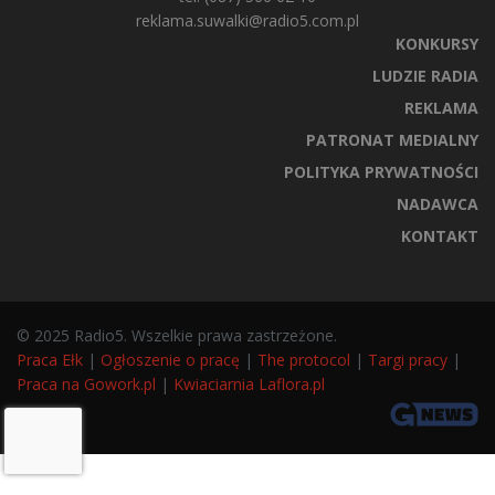
reklama.suwalki@radio5.com.pl
KONKURSY
LUDZIE RADIA
REKLAMA
PATRONAT MEDIALNY
POLITYKA PRYWATNOŚCI
NADAWCA
KONTAKT
© 2025 Radio5. Wszelkie prawa zastrzeżone.
Praca Ełk
|
Ogłoszenie o pracę
|
The protocol
|
Targi pracy
|
Praca na Gowork.pl
|
Kwiaciarnia Laflora.pl