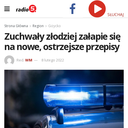
SŁUCHAJ
Strona Główna
Region
Giżycko
Zuchwały złodziej załapie się
na nowe, ostrzejsze przepisy
Red.
WM
8 lutego 2022