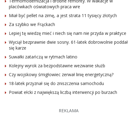
Termomodernizacja i drobne remonty. W wakacje w
placówkach oświatowych praca wre
Miał być pellet na zimę, a jest strata 11 tysięcy złotych
Za szybko we Frąckach
Lepiej tę wiedzę mieć i niech się nam nie przyda w praktyce
Wyciął bezprawnie dwie sosny. 61-latek dobrowolnie poddał
się karze
Suwałki zatańczą w rytmach latino
Kolejny wyrok za bezpodstawne wezwanie służb
Czy wojskowy śmigłowiec zerwał linię energetyczną?
18-latek przyznał się do zniszczenia samochodu
Powiat ełcki z największą liczbą interwencji po burzach
REKLAMA