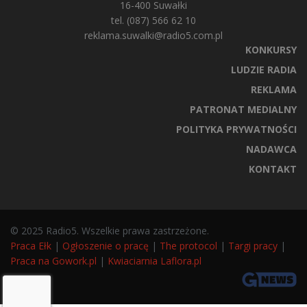
16-400 Suwałki
tel. (087) 566 62 10
reklama.suwalki@radio5.com.pl
KONKURSY
LUDZIE RADIA
REKLAMA
PATRONAT MEDIALNY
POLITYKA PRYWATNOŚCI
NADAWCA
KONTAKT
© 2025 Radio5. Wszelkie prawa zastrzeżone.
Praca Ełk
|
Ogłoszenie o pracę
|
The protocol
|
Targi pracy
|
Praca na Gowork.pl
|
Kwiaciarnia Laflora.pl