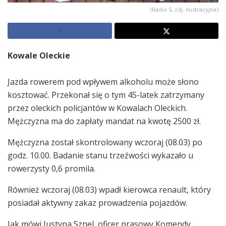
(Radio 5, zdj. ilustracyjne)
Kowale Oleckie
Jazda rowerem pod wpływem alkoholu może słono
kosztować. Przekonał się o tym 45-latek zatrzymany
przez oleckich policjantów w Kowalach Oleckich.
Mężczyzna ma do zapłaty mandat na kwotę 2500 zł.
Mężczyzna został skontrolowany wczoraj (08.03) po
godz. 10.00. Badanie stanu trzeźwości wykazało u
rowerzysty 0,6 promila.
Również wczoraj (08.03) wpadł kierowca renault, który
posiadał aktywny zakaz prowadzenia pojazdów.
Jak mówi Justyna Sznel, oficer prasowy Komendy