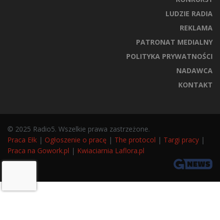
LUDZIE RADIA
REKLAMA
PATRONAT MEDIALNY
POLITYKA PRYWATNOŚCI
NADAWCA
KONTAKT
© 2025 Radio5. Wszelkie prawa zastrzeżone.
Praca Ełk
|
Ogłoszenie o pracę
|
The protocol
|
Targi pracy
|
Praca na Gowork.pl
|
Kwiaciarnia Laflora.pl