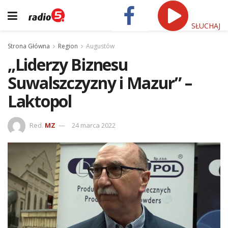
SŁUCHAJ
Strona Główna
Region
Augustów
„Liderzy Biznesu
Suwalszczyzny i Mazur” –
Laktopol
Red.
MZ
24 marca 2022