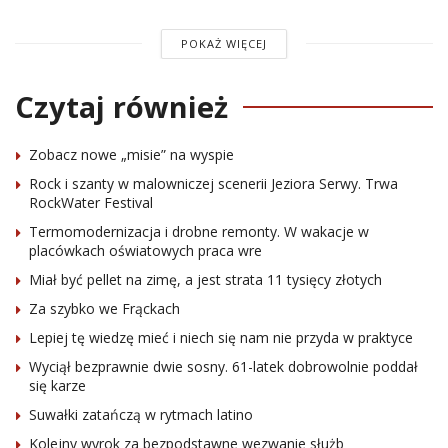
POKAŻ WIĘCEJ
Czytaj również
Zobacz nowe „misie” na wyspie
Rock i szanty w malowniczej scenerii Jeziora Serwy. Trwa
RockWater Festival
Termomodernizacja i drobne remonty. W wakacje w
placówkach oświatowych praca wre
Miał być pellet na zimę, a jest strata 11 tysięcy złotych
Za szybko we Frąckach
Lepiej tę wiedzę mieć i niech się nam nie przyda w praktyce
Wyciął bezprawnie dwie sosny. 61-latek dobrowolnie poddał
się karze
Suwałki zatańczą w rytmach latino
Kolejny wyrok za bezpodstawne wezwanie służb