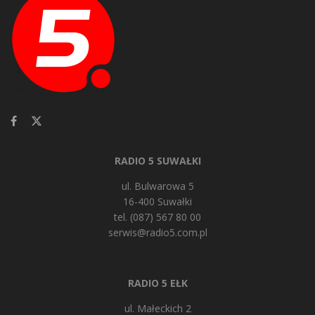
RADIO 5 SUWAŁKI
ul. Bulwarowa 5
16-400 Suwałki
tel. (087) 567 80 00
serwis@radio5.com.pl
RADIO 5 EŁK
ul. Małeckich 2