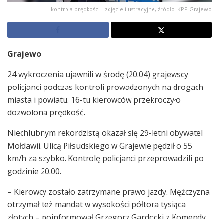
kontrola prędkości - zdjęcie ilustracyjne, źródło: KPP Grajewo
Grajewo
24 wykroczenia ujawnili w środę (20.04) grajewscy
policjanci podczas kontroli prowadzonych na drogach
miasta i powiatu. 16-tu kierowców przekroczyło
dozwolona prędkość.
Niechlubnym rekordzistą okazał się 29-letni obywatel
Mołdawii. Ulicą Piłsudskiego w Grajewie pędził o 55
km/h za szybko. Kontrolę policjanci przeprowadzili po
godzinie 20.00.
– Kierowcy zostało zatrzymane prawo jazdy. Mężczyzna
otrzymał też mandat w wysokości półtora tysiąca
złotych – poinformował Grzegorz Gardocki z Komendy