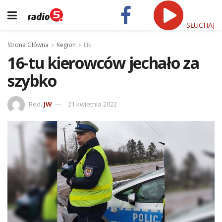
SŁUCHAJ
Strona Główna
Region
Ełk
16-tu kierowców jechało za
szybko
Red.
JW
21 kwietnia 2022