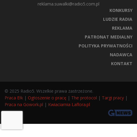
reklama.suwalki@radio5.com.pl
KONKURSY
LUDZIE RADIA
REKLAMA
PATRONAT MEDIALNY
POLITYKA PRYWATNOŚCI
NADAWCA
KONTAKT
© 2025 Radio5. Wszelkie prawa zastrzeżone.
Praca Ełk
|
Ogłoszenie o pracę
|
The protocol
|
Targi pracy
|
Praca na Gowork.pl
|
Kwiaciarnia Laflora.pl