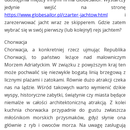
jedynie wejść na stronę
https://www.globesailor.pl/czarter-jachtow.html
i
zarezerwować jacht wraz ze skipperem. Gdzie zatem
wybrać się w swój pierwszy (lub kolejny!) rejs jachtem?
Chorwacja
Chorwacja, a konkretniej rzecz ujmując Republika
Chorwacji, to państwo leżące nad malowniczym
Morzem Adriatyckim. W związku z powyższym kraj ten
może pochwalić się niezwykle bogatą linią brzegową z
licznymi plażami i zatokami. Równie dużo atrakcji czeka
nas na lądzie. Wśród takowych warto wymienić dzikie
wyspy, historyczne zabytki, świątynie czy miasta będące
niemalże w całości architektoniczną atrakcją. Z kolei
kuchnia chorwacka przypadnie do gustu zwłaszcza
miłośnikom morskich przysmaków, gdyż słynie ona
głównie z ryb i owoców morza. Na uwagę zasługują