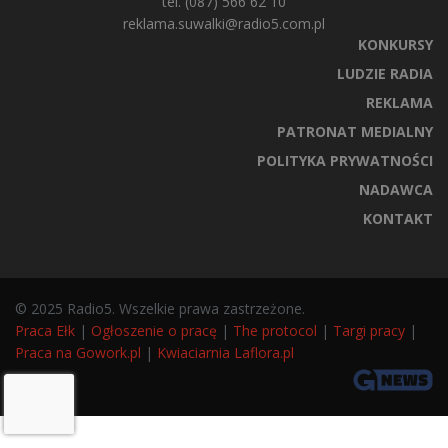
tel. (087) 566 62 10
reklama.suwalki@radio5.com.pl
KONKURSY
LUDZIE RADIA
REKLAMA
PATRONAT MEDIALNY
POLITYKA PRYWATNOŚCI
NADAWCA
KONTAKT
© 2025 Radio5. Wszelkie prawa zastrzeżone.
Praca Ełk
|
Ogłoszenie o pracę
|
The protocol
|
Targi pracy
|
Praca na Gowork.pl
|
Kwiaciarnia Laflora.pl