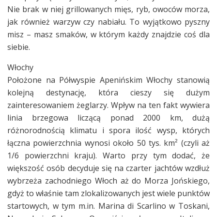
Nie brak w niej grillowanych mięs, ryb, owoców morza,
jak również warzyw czy nabiału. To wyjątkowo pyszny
misz – masz smaków, w którym każdy znajdzie coś dla
siebie.
Włochy
Położone na Półwyspie Apenińskim Włochy stanowią
kolejną destynację, która cieszy się dużym
zainteresowaniem żeglarzy. Wpływ na ten fakt wywiera
linia brzegowa liczącą ponad 2000 km, dużą
różnorodnością klimatu i spora ilość wysp, których
łączna powierzchnia wynosi około 50 tys. km² (czyli aż
1/6 powierzchni kraju). Warto przy tym dodać, że
większość osób decyduje się na czarter jachtów wzdłuż
wybrzeża zachodniego Włoch aż do Morza Jońskiego,
gdyż to właśnie tam zlokalizowanych jest wiele punktów
startowych, w tym m.in. Marina di Scarlino w Toskani,