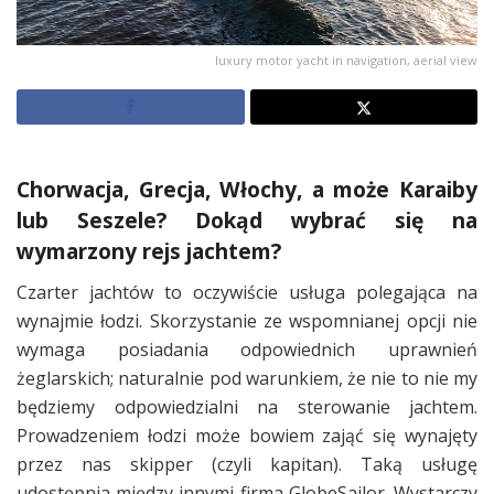
luxury motor yacht in navigation, aerial view
Chorwacja, Grecja, Włochy, a może Karaiby
lub Seszele? Dokąd wybrać się na
wymarzony rejs jachtem?
Czarter jachtów to oczywiście usługa polegająca na
wynajmie łodzi. Skorzystanie ze wspomnianej opcji nie
wymaga posiadania odpowiednich uprawnień
żeglarskich; naturalnie pod warunkiem, że nie to nie my
będziemy odpowiedzialni na sterowanie jachtem.
Prowadzeniem łodzi może bowiem zająć się wynajęty
przez nas skipper (czyli kapitan). Taką usługę
udostępnia między innymi firma GlobeSailor. Wystarczy