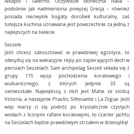
Neapol i Salerno. Oczywiście słoneczna Italia –
podobnie jak nadmieniona powyżej Grecja – również
posiada niezwykle bogaty dorobek kulturalny, zaś
tutejsza kuchnia uznawana jest powszechnie za jedną z
najlepszych na świecie.
Seszele
Jeśli chcesz zakosztować w prawdziwej egzotyce, to
zdecyduj się na wakacyjne rejsy po zapierających dech w
piersiach Seszelach. Sam archipelag Seszeli składa się z
grupy 115 wysp pochodzenia koralowego i
wulkanicznego, z których jedynie 33 są
zamieszkałe. Największą z nich jest Mahe ze stolicą
Victoria, a następnie Praslin, Silhouette i La Digue. Jeśli
więc marzy ci się podróż po krystalicznie czystych
wodach z licznymi rafami koralowymi, to czarter jachtu
na Seszelach będzie prawdziwym strzałem w dziesiątkę!