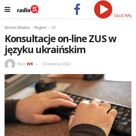
SŁUCHAJ
Strona Główna
Region
Ełk
Konsultacje on-line ZUS w
języku ukraińskim
Red.
WK
6 kwietnia 2022