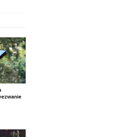
a
wezwanie