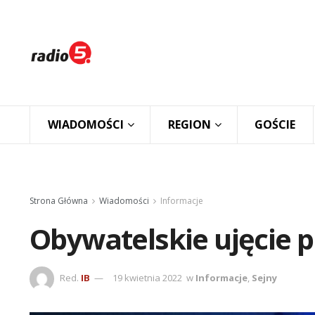
WIADOMOŚCI
REGION
GOŚCIE
Strona Główna
Wiadomości
Informacje
Obywatelskie ujęcie 
Red.
IB
19 kwietnia 2022
w
Informacje
,
Sejny