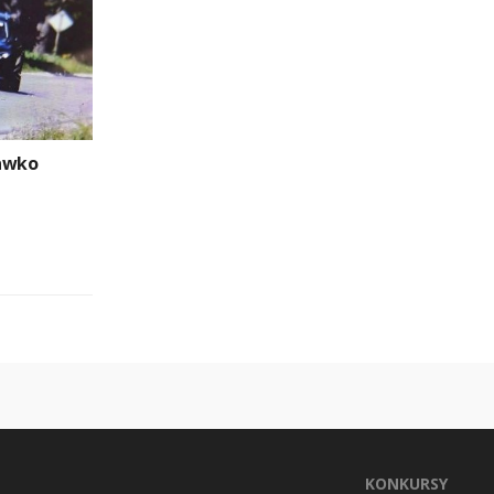
rawko
KONKURSY