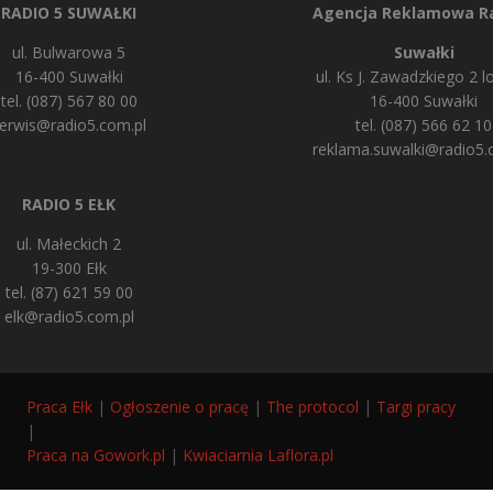
RADIO 5 SUWAŁKI
Agencja Reklamowa Ra
ul. Bulwarowa 5
Suwałki
16-400 Suwałki
ul. Ks J. Zawadzkiego 2 lo
tel. (087) 567 80 00
16-400 Suwałki
erwis@radio5.com.pl
tel. (087) 566 62 10
reklama.suwalki@radio5.
RADIO 5 EŁK
ul. Małeckich 2
19-300 Ełk
tel. (87) 621 59 00
elk@radio5.com.pl
Praca Ełk
|
Ogłoszenie o pracę
|
The protocol
|
Targi pracy
|
Praca na Gowork.pl
|
Kwiaciarnia Laflora.pl