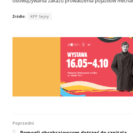
obowiązywania zakazu prowadzenia pojazdów mechanicz
Źródło:
KPP Sejny
Poprzedni
Pomogli obcokrajowcom dotrzeć do szpitala