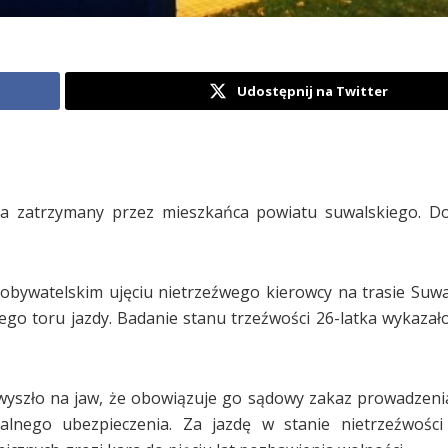
Udostępnij na Twitter
sta zatrzymany przez mieszkańca powiatu suwalskiego. D
bywatelskim ujęciu nietrzeźwego kierowcy na trasie Suwał
ego toru jazdy. Badanie stanu trzeźwości 26-latka wykazał
wyszło na jaw, że obowiązuje go sądowy zakaz prowadzen
alnego ubezpieczenia. Za jazdę w stanie nietrzeźwości