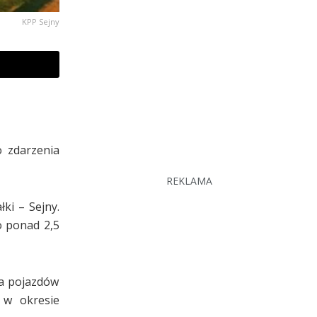
KPP Sejny
o zdarzenia
REKLAMA
ki – Sejny.
o ponad 2,5
ia pojazdów
 w okresie