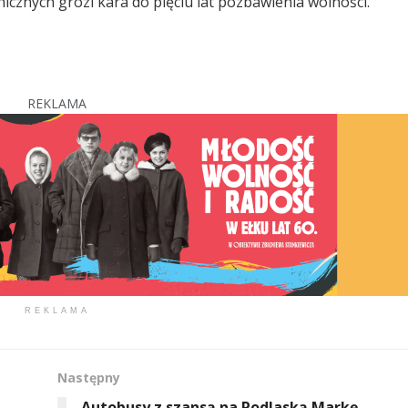
nych grozi kara do pięciu lat pozbawienia wolności.
REKLAMA
REKLAMA
Następny
Autobusy z szansą na Podlaską Markę