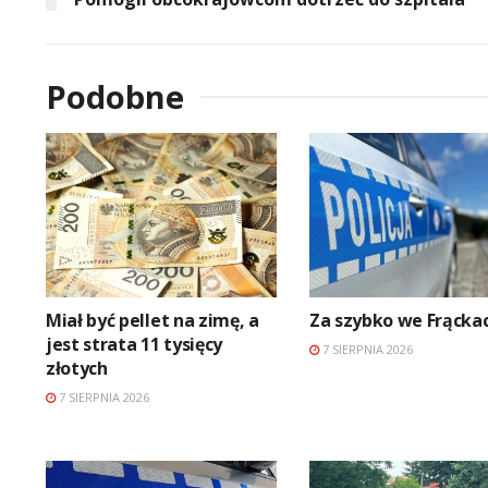
Podobne
Miał być pellet na zimę, a
Za szybko we Frącka
jest strata 11 tysięcy
7 SIERPNIA 2026
złotych
7 SIERPNIA 2026