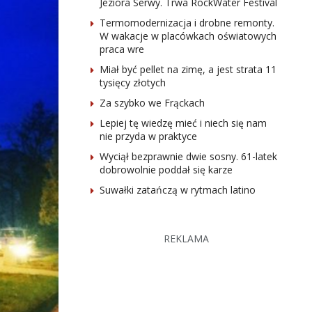
Jeziora Serwy. Trwa RockWater Festival
Termomodernizacja i drobne remonty.
W wakacje w placówkach oświatowych
praca wre
Miał być pellet na zimę, a jest strata 11
tysięcy złotych
Za szybko we Frąckach
Lepiej tę wiedzę mieć i niech się nam
nie przyda w praktyce
Wyciął bezprawnie dwie sosny. 61-latek
dobrowolnie poddał się karze
Suwałki zatańczą w rytmach latino
REKLAMA