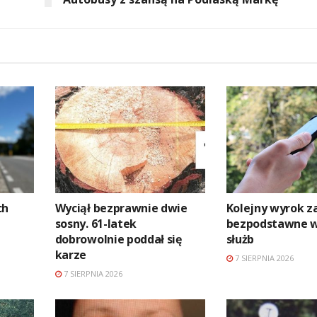
ch
Wyciął bezprawnie dwie
Kolejny wyrok z
sosny. 61-latek
bezpodstawne 
dobrowolnie poddał się
służb
karze
7 SIERPNIA 2026
7 SIERPNIA 2026