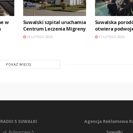
ne w
Suwalski szpital uruchamia
Suwalska poro
h
Centrum Leczenia Migreny
otwiera podwoj
26 LUTEGO 2026
17 LUTEGO 2026
POKAŻ WIĘCEJ
RADIO 5 SUWAŁKI
Agencja Reklamowa Ra
ul. Bulwarowa 5
Suwałki