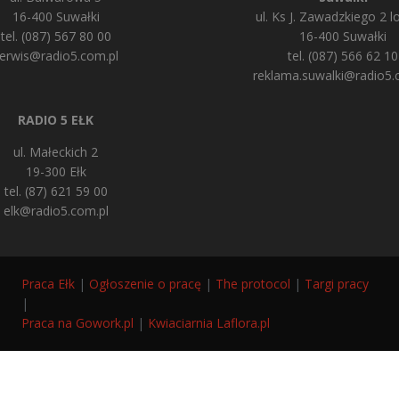
16-400 Suwałki
ul. Ks J. Zawadzkiego 2 lo
tel. (087) 567 80 00
16-400 Suwałki
erwis@radio5.com.pl
tel. (087) 566 62 10
reklama.suwalki@radio5.
RADIO 5 EŁK
ul. Małeckich 2
19-300 Ełk
tel. (87) 621 59 00
elk@radio5.com.pl
Praca Ełk
|
Ogłoszenie o pracę
|
The protocol
|
Targi pracy
|
Praca na Gowork.pl
|
Kwiaciarnia Laflora.pl