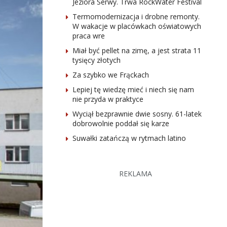
Jeziora Serwy. Trwa RockWater Festival
Termomodernizacja i drobne remonty.
W wakacje w placówkach oświatowych
praca wre
Miał być pellet na zimę, a jest strata 11
tysięcy złotych
Za szybko we Frąckach
Lepiej tę wiedzę mieć i niech się nam
nie przyda w praktyce
Wyciął bezprawnie dwie sosny. 61-latek
dobrowolnie poddał się karze
Suwałki zatańczą w rytmach latino
REKLAMA