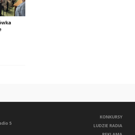
dówka
e
KONKURSY
dio 5
LUDZIE RADIA
REKLAMA