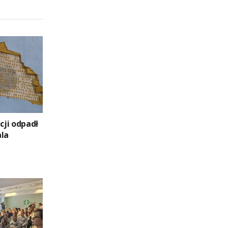
ji odpadł
ala