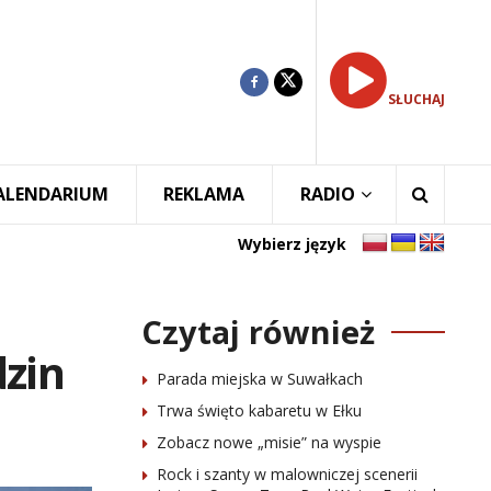
SŁUCHAJ
ALENDARIUM
REKLAMA
RADIO
Wybierz język
Czytaj również
dzin
Parada miejska w Suwałkach
Trwa święto kabaretu w Ełku
Zobacz nowe „misie” na wyspie
Rock i szanty w malowniczej scenerii