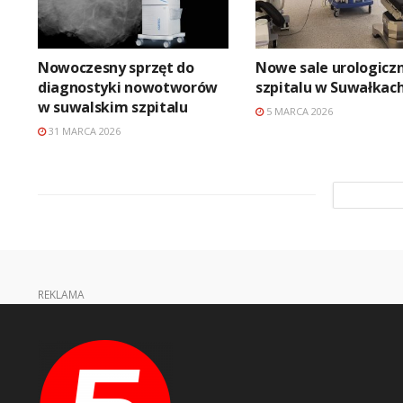
Nowoczesny sprzęt do
Nowe sale urologicz
diagnostyki nowotworów
szpitalu w Suwałkac
w suwalskim szpitalu
5 MARCA 2026
31 MARCA 2026
REKLAMA