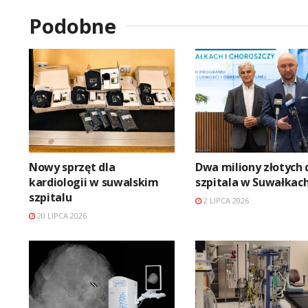
Podobne
Nowy sprzęt dla
Dwa miliony złotych 
kardiologii w suwalskim
szpitala w Suwałkac
szpitalu
2 LIPCA 2026
20 LIPCA 2026