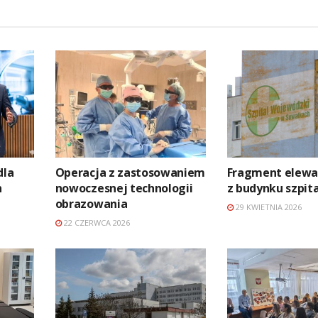
dla
Operacja z zastosowaniem
Fragment elewac
h
nowoczesnej technologii
z budynku szpit
obrazowania
29 KWIETNIA 2026
22 CZERWCA 2026