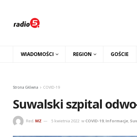
WIADOMOŚCI
REGION
GOŚCIE
Strona Główna
COVID-19
Suwalski szpital odwo
Red.
MZ
5 kwietnia 2022
w
COVID-19
,
Informacje
,
Suw