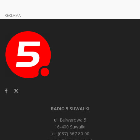
REKLAMA
RADIO 5 SUWAŁKI
ul. Bulwarowa 5
16-400 Suwałki
tel. (087) 567 80 00