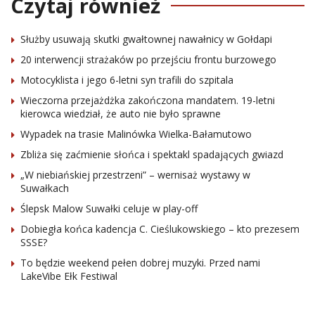
Czytaj również
Służby usuwają skutki gwałtownej nawałnicy w Gołdapi
20 interwencji strażaków po przejściu frontu burzowego
Motocyklista i jego 6-letni syn trafili do szpitala
Wieczorna przejażdżka zakończona mandatem. 19-letni
kierowca wiedział, że auto nie było sprawne
Wypadek na trasie Malinówka Wielka-Bałamutowo
Zbliża się zaćmienie słońca i spektakl spadających gwiazd
„W niebiańskiej przestrzeni” – wernisaż wystawy w
Suwałkach
Ślepsk Malow Suwałki celuje w play-off
Dobiegła końca kadencja C. Cieślukowskiego – kto prezesem
SSSE?
To będzie weekend pełen dobrej muzyki. Przed nami
LakeVibe Ełk Festiwal