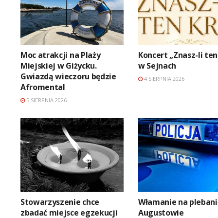
Moc atrakcji na Plaży
Koncert „Znasz-li ten
Miejskiej w Giżycku.
w Sejnach
Gwiazdą wieczoru będzie
4 SIERPNIA 2026
Afromental
5 SIERPNIA 2026
Stowarzyszenie chce
Włamanie na plebani
zbadać miejsce egzekucji
Augustowie