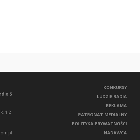
KONKURSY
dio 5
LUDZIE RADIA
REKLAMA
k. 1.2
PATRONAT MEDIALNY
POLITYKA PRYWATNOŚCI
com.pl
NADAWCA