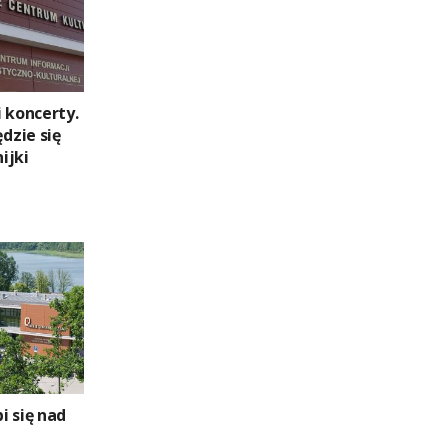
 koncerty.
dzie się
ijki
i się nad