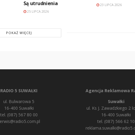
Są utrudnienia
23 LIPCA 2026
25 LIPCA 2026
POKAŻ WIĘCEJ
RADIO 5 SUWAŁKI
Agencja Reklamowa Ra
ul. Bulwarowa 5
Suwałki
16-400 Suwałki
ul. Ks J. Zawadzkiego 2 lo
tel. (087) 567 80 00
16-400 Suwałki
erwis@radio5.com.pl
tel. (087) 566 62 10
reklama.suwalki@radio5.