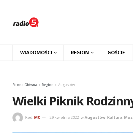
WIADOMOŚCI
REGION
GOŚCIE
Strona Główna
Region
Augustów
Wielki Piknik Rodzinn
Red.
MC
29 kwietnia 2022
w
Augustów
,
Kultura
,
Muz