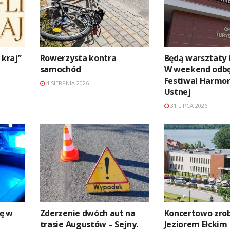
 kraj”
Rowerzysta kontra
Będą warsztaty i
samochód
W weekend odbę
Festiwal Harmon
4 SIERPNIA 2026
Ustnej
31 LIPCA 2026
ę w
Zderzenie dwóch aut na
Koncertowo zrob
trasie Augustów – Sejny.
Jeziorem Ełckim