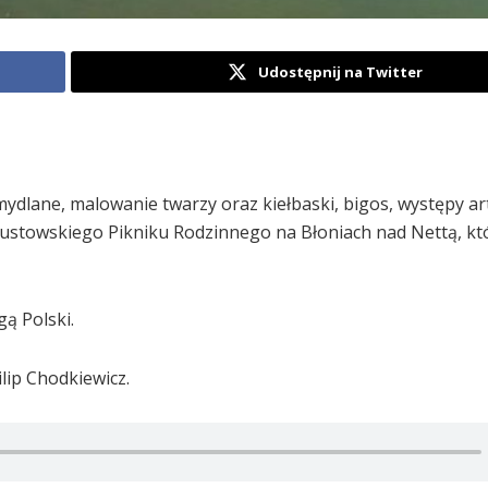
Udostępnij na Twitter
dlane, malowanie twarzy oraz kiełbaski, bigos, występy art
ustowskiego Pikniku Rodzinnego na Błoniach nad Nettą, kt
ą Polski.
ip Chodkiewicz.