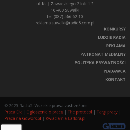
ul. Ks J. Zawadzkiego 2 lok. 1.2
16-400 Suwałki
tel. (087) 566 62 10
reklama.suwalki@radio5.com.pl
KONKURSY
LUDZIE RADIA
REKLAMA
PATRONAT MEDIALNY
POLITYKA PRYWATNOŚCI
NADAWCA
KONTAKT
© 2025 Radio5. Wszelkie prawa zastrzeżone.
Praca Ełk
|
Ogłoszenie o pracę
|
The protocol
|
Targi pracy
|
Praca na Gowork.pl
|
Kwiaciarnia Laflora.pl