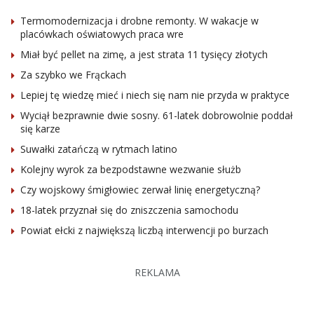
Termomodernizacja i drobne remonty. W wakacje w
placówkach oświatowych praca wre
Miał być pellet na zimę, a jest strata 11 tysięcy złotych
Za szybko we Frąckach
Lepiej tę wiedzę mieć i niech się nam nie przyda w praktyce
Wyciął bezprawnie dwie sosny. 61-latek dobrowolnie poddał
się karze
Suwałki zatańczą w rytmach latino
Kolejny wyrok za bezpodstawne wezwanie służb
Czy wojskowy śmigłowiec zerwał linię energetyczną?
18-latek przyznał się do zniszczenia samochodu
Powiat ełcki z największą liczbą interwencji po burzach
REKLAMA