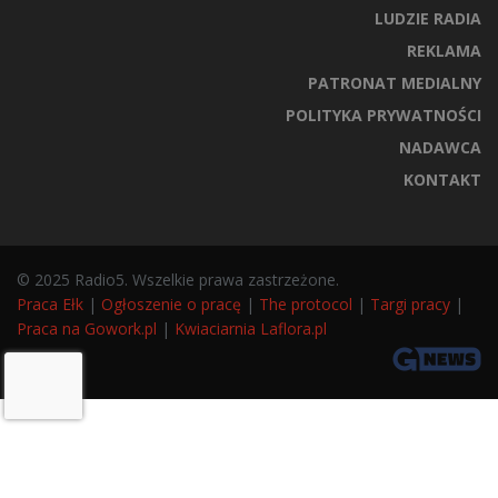
LUDZIE RADIA
REKLAMA
PATRONAT MEDIALNY
POLITYKA PRYWATNOŚCI
NADAWCA
KONTAKT
© 2025 Radio5. Wszelkie prawa zastrzeżone.
Praca Ełk
|
Ogłoszenie o pracę
|
The protocol
|
Targi pracy
|
Praca na Gowork.pl
|
Kwiaciarnia Laflora.pl