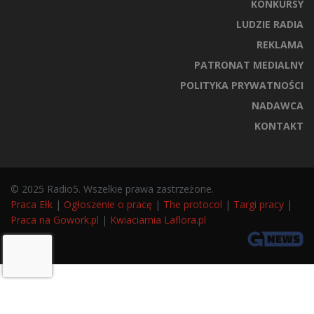
KONKURSY
LUDZIE RADIA
REKLAMA
PATRONAT MEDIALNY
POLITYKA PRYWATNOŚCI
NADAWCA
KONTAKT
© 2025 Radio5. Wszelkie prawa zastrzeżone.
Praca Ełk
|
Ogłoszenie o pracę
|
The protocol
|
Targi pracy
|
Praca na Gowork.pl
|
Kwiaciarnia Laflora.pl