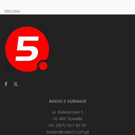
REKLAMA
RADIO 5 SUWAŁKI
ul. Bulwarowa 5
16-400 Suwałki
tel. (087) 567 80 00
serwis@radio5.com.pl