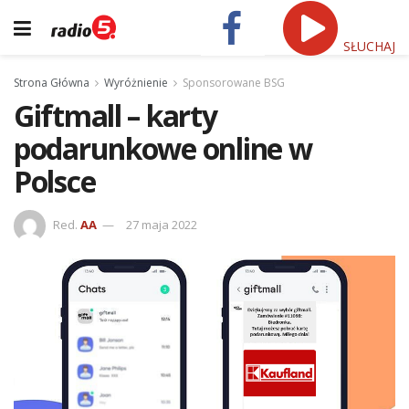
SŁUCHAJ
Strona Główna
Wyróżnienie
Sponsorowane BSG
Giftmall – karty
podarunkowe online w
Polsce
Red.
AA
27 maja 2022