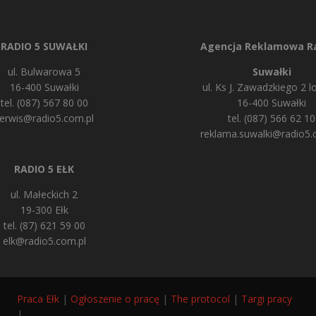
RADIO 5 SUWAŁKI
Agencja Reklamowa Ra
ul. Bulwarowa 5
Suwałki
16-400 Suwałki
ul. Ks J. Zawadzkiego 2 lo
tel. (087) 567 80 00
16-400 Suwałki
erwis@radio5.com.pl
tel. (087) 566 62 10
reklama.suwalki@radio5.
RADIO 5 EŁK
ul. Małeckich 2
19-300 Ełk
tel. (87) 621 59 00
elk@radio5.com.pl
Praca Ełk
|
Ogłoszenie o pracę
|
The protocol
|
Targi pracy
|