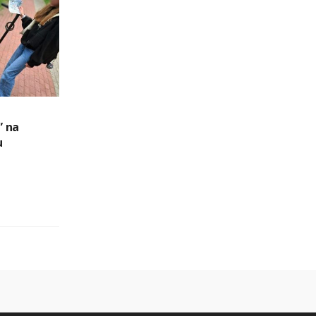
” na
u