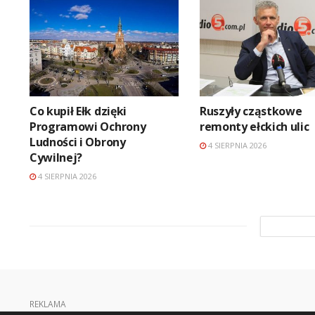
Co kupił Ełk dzięki
Ruszyły cząstkowe
Programowi Ochrony
remonty ełckich ulic
Ludności i Obrony
4 SIERPNIA 2026
Cywilnej?
4 SIERPNIA 2026
REKLAMA