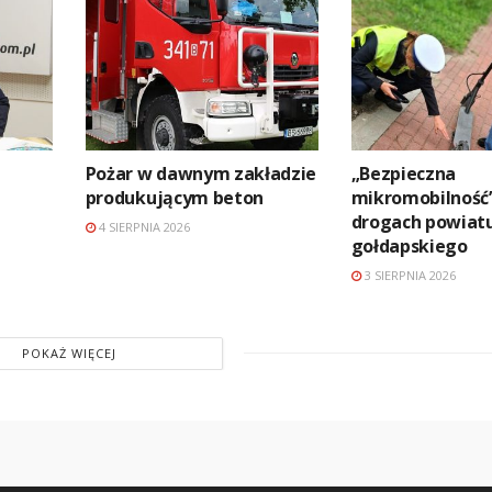
Pożar w dawnym zakładzie
„Bezpieczna
produkującym beton
mikromobilność
drogach powiat
4 SIERPNIA 2026
gołdapskiego
3 SIERPNIA 2026
POKAŻ WIĘCEJ