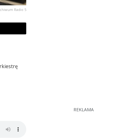
chiwum Radio 5
rkiestrę
REKLAMA