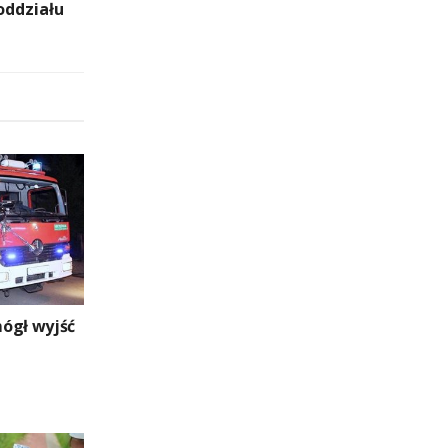
oddziału
ógł wyjść