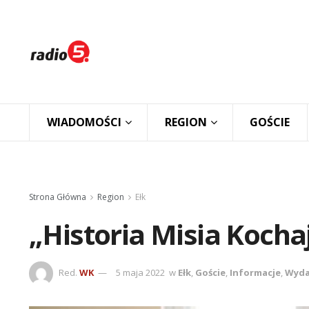
WIADOMOŚCI
REGION
GOŚCIE
Strona Główna
Region
Ełk
„Historia Misia Kochaj
Red.
WK
5 maja 2022
w
Ełk
,
Goście
,
Informacje
,
Wyda