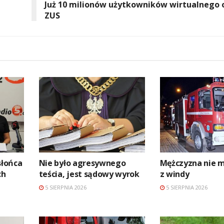
Już 10 milionów użytkowników wirtualnego 
ZUS
słońca
Nie było agresywnego
Mężczyzna nie m
ch
teścia, jest sądowy wyrok
z windy
5 SIERPNIA 2026
5 SIERPNIA 2026