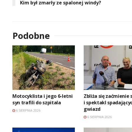
Kim był zmarły ze spalonej windy?
Podobne
Motocyklista i jego 6-letni
Zbliża się zaćmienie 
syn trafili do szpitala
i spektakl spadający
gwiazd
6 SIERPNIA 2026
6 SIERPNIA 2026