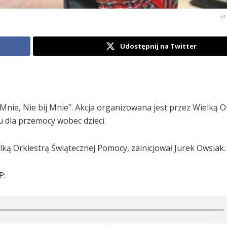
ar
Udostępnij na Twitter
 Mnie, Nie bij Mnie”. Akcja organizowana jest przez Wielką O
u dla przemocy wobec dzieci.
elką Orkiestrą Świątecznej Pomocy, zainicjował Jurek Owsiak.
P: