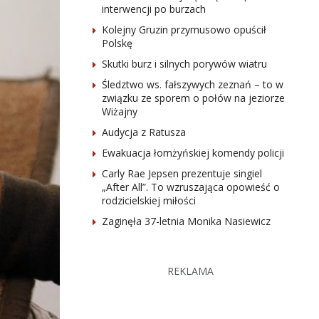
interwencji po burzach
Kolejny Gruzin przymusowo opuścił
Polskę
Skutki burz i silnych porywów wiatru
Śledztwo ws. fałszywych zeznań – to w
związku ze sporem o połów na jeziorze
Wiżajny
Audycja z Ratusza
Ewakuacja łomżyńskiej komendy policji
Carly Rae Jepsen prezentuje singiel
„After All”. To wzruszająca opowieść o
rodzicielskiej miłości
Zaginęła 37-letnia Monika Nasiewicz
REKLAMA