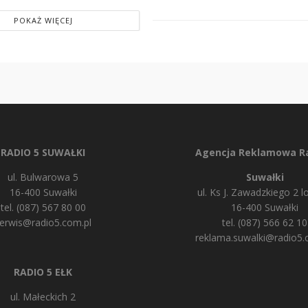
POKAŻ WIĘCEJ
RADIO 5 SUWAŁKI
Agencja Reklamowa Ra
ul. Bulwarowa 5
Suwałki
16-400 Suwałki
ul. Ks J. Zawadzkiego 2 lo
tel. (087) 567 80 00
16-400 Suwałki
erwis@radio5.com.pl
tel. (087) 566 62 10
reklama.suwalki@radio5.
RADIO 5 EŁK
ul. Małeckich 2