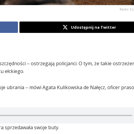
Radio 5 (
Udostępnij na Twitter
zczędności – ostrzegają policjanci. O tym, że takie ostrzeżen
u ełckiego.
je ubrania – mówi Agata Kulikowska de Nałęcz, oficer praso
óra sprzedawała swoje buty.