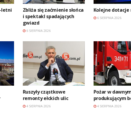
-letni
Zbliża się zaćmienie słońca
Kolejne dotacje 
a
i spektakl spadających
6 SIERPNIA 2026
gwiazd
6 SIERPNIA 2026
Ruszyły cząstkowe
Pożar w dawnym
y
remonty ełckich ulic
produkującym b
4 SIERPNIA 2026
4 SIERPNIA 2026