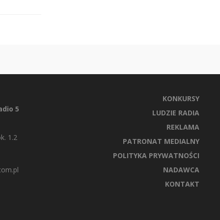
KONKURSY
dio 5
LUDZIE RADIA
REKLAMA
k. 1.2
PATRONAT MEDIALNY
POLITYKA PRYWATNOŚCI
com.pl
NADAWCA
KONTAKT