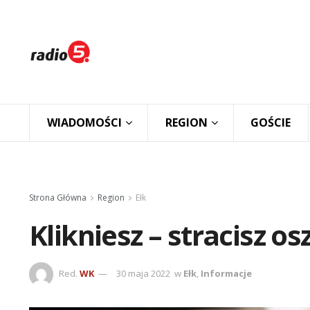
WIADOMOŚCI
REGION
GOŚCIE
Strona Główna
Region
Ełk
Klikniesz – stracisz o
Red.
WK
30 maja 2022
w
Ełk
,
Informacje