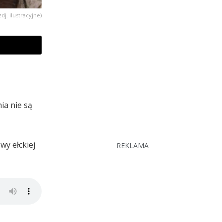
zdj. ilustracyjne)
ia nie są
wy ełckiej
REKLAMA