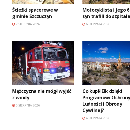
Ścieżki spacerowe w
Motocyklista i jego 6
gminie Szczuczyn
syn trafili do szpital
7 SIERPNIA 2026
6 SIERPNIA 2026
Mężczyzna nie mógł wyjść
Co kupił Ełk dzięki
z windy
Programowi Ochron
Ludności i Obrony
5 SIERPNIA 2026
Cywilnej?
4 SIERPNIA 2026