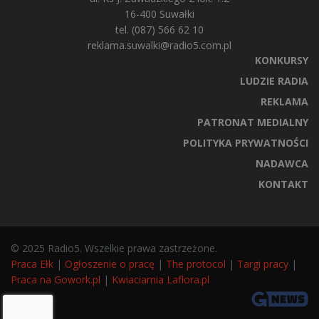
16-400 Suwałki
tel. (087) 566 62 10
reklama.suwalki@radio5.com.pl
KONKURSY
LUDZIE RADIA
REKLAMA
PATRONAT MEDIALNY
POLITYKA PRYWATNOŚCI
NADAWCA
KONTAKT
© 2025 Radio5. Wszelkie prawa zastrzeżone.
Praca Ełk
|
Ogłoszenie o pracę
|
The protocol
|
Targi pracy
|
Praca na Gowork.pl
|
Kwiaciarnia Laflora.pl