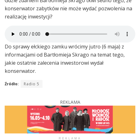
Gdzie zdaniem Bartłomieja Skrago tkwi sedno tego, że
konserwator zabytków nie może wydać pozwolenia na
realizację inwestycji?
Do sprawy ełckiego zamku wrócimy jutro (6 maja) z
informacjami od Bartłomieja Skrago na temat tego,
jakie ostatnie zalecenia inwestorowi wydał
konserwator.
Źródło:
Radio 5
REKLAMA
REKLAMA