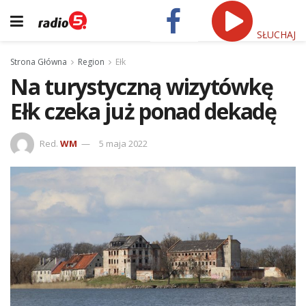
SŁUCHAJ
Strona Główna
Region
Ełk
Na turystyczną wizytówkę
Ełk czeka już ponad dekadę
Red.
WM
5 maja 2022