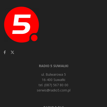
RADIO 5 SUWAŁKI
ul. Bulwarowa 5
16-400 Suwałki
tel. (087) 567 80 00
serwis@radio5.com.pl