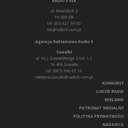
RADIO 5 EŁK
ul. Małeckich 2
19-300 Ełk
tel. (87) 621 59 00
elk@radio5.com.pl
Agencja Reklamowa Radio 5
Suwałki
ul. Ks J. Zawadzkiego 2 lok. 1.2
16-400 Suwałki
tel. (087) 566 62 10
reklama.suwalki@radio5.com.pl
KONKURSY
LUDZIE RADIA
REKLAMA
PATRONAT MEDIALNY
POLITYKA PRYWATNOŚCI
NADAWCA