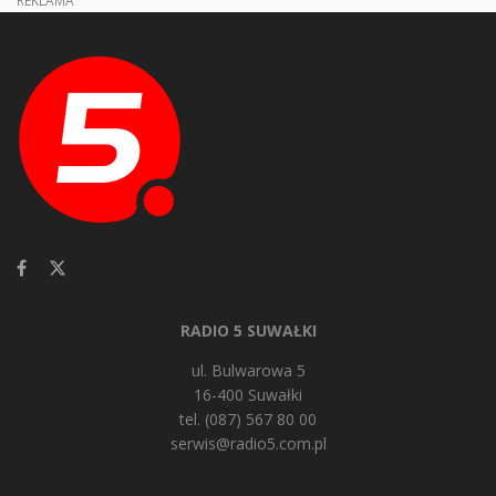
RADIO 5 SUWAŁKI
ul. Bulwarowa 5
16-400 Suwałki
tel. (087) 567 80 00
serwis@radio5.com.pl