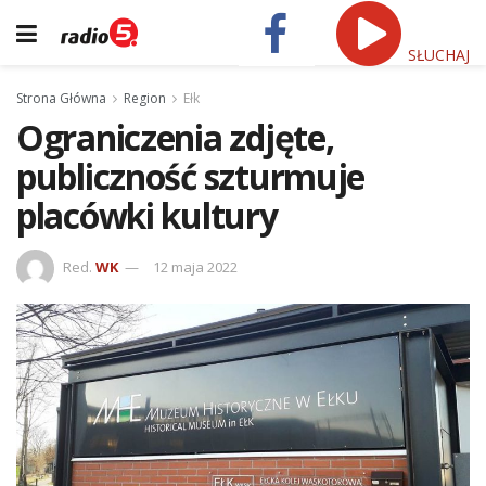
SŁUCHAJ
Strona Główna
Region
Ełk
Ograniczenia zdjęte,
publiczność szturmuje
placówki kultury
Red.
WK
12 maja 2022