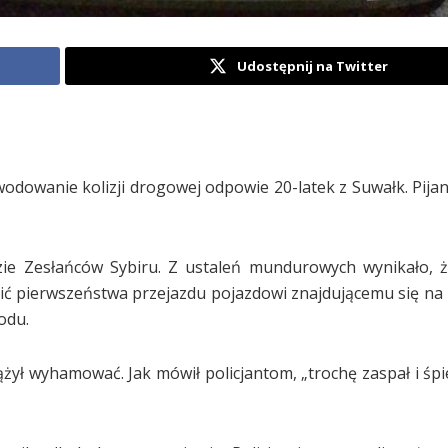
Udostępnij na Twitter
odowanie kolizji drogowej odpowie 20-latek z Suwałk. Pijan
zie Zesłańców Sybiru. Z ustaleń mundurowych wynikało, 
ąpić pierwszeństwa przejazdu pojazdowi znajdującemu się na 
odu.
ążył wyhamować. Jak mówił policjantom, „trochę zaspał i śpi