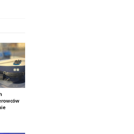
h
ierowców
nie