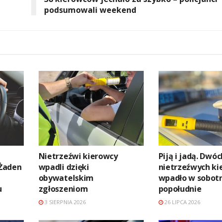
podsumowali weekend
Nietrzeźwi kierowcy
Piją i jadą. Dwóc
 Żaden
wpadli dzięki
nietrzeźwych k
obywatelskim
wpadło w sobot
u
zgłoszeniom
popołudnie
3 SIERPNIA 2026
26 LIPCA 2026