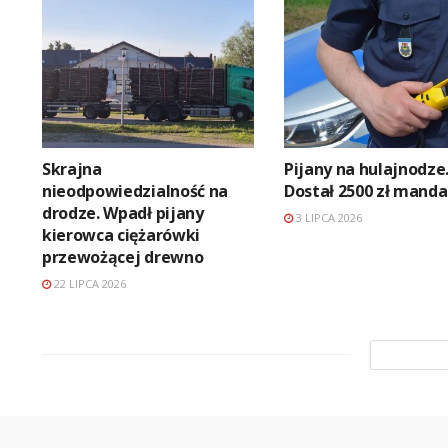
Skrajna
Pijany na hulajnodze
nieodpowiedzialność na
Dostał 2500 zł mand
drodze. Wpadł pijany
3 LIPCA 2026
kierowca ciężarówki
przewożącej drewno
22 LIPCA 2026