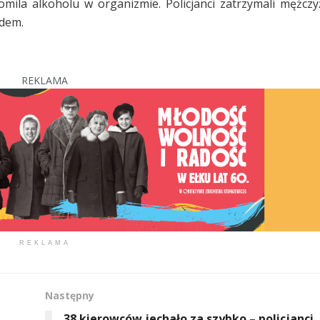
mila alkoholu w organizmie. Policjanci zatrzymali mężcz
ądem.
REKLAMA
REKLAMA
Następny
38 kierowców jechało za szybko – policjanci