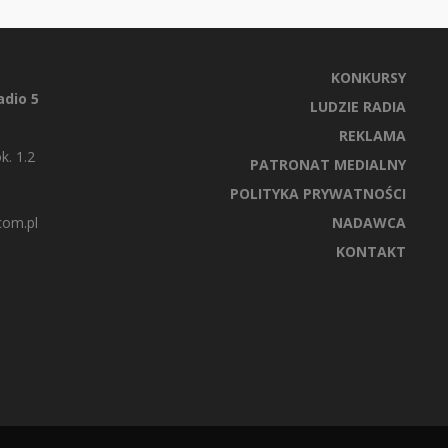
KONKURSY
dio 5
LUDZIE RADIA
REKLAMA
k. 1.2
PATRONAT MEDIALNY
POLITYKA PRYWATNOŚCI
com.pl
NADAWCA
KONTAKT