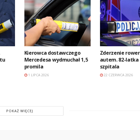
.
Kierowca dostawczego
Zderzenie rower
atu
Mercedesa wydmuchał 1,5
autem. 82-latka 
promila
szpitala
1 LIPCA 2026
22 CZERWCA 2026
POKAŻ WIĘCEJ