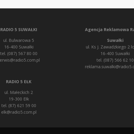
RADIO 5 SUWAŁKI
Agencja Reklamowa Ra
ul. Bulwarowa 5
Suwałki
16-400 Suwałki
ul. Ks J. Zawadzkiego 2 lo
tel. (087) 567 80 00
16-400 Suwałki
erwis@radio5.com.pl
tel. (087) 566 62 10
reklama.suwalki@radio5.
RADIO 5 EŁK
ul. Małeckich 2
19-300 Ełk
tel. (87) 621 59 00
elk@radio5.com.pl