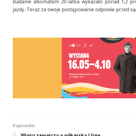
Badanie alkomatem 20-latka wykazało ponad 1,2 pro
jazdy. Teraz za swoje postępowanie odpowie przed s
Poprzedni
Wigry zawalczą o piłkarską I ligę