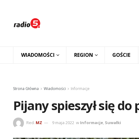
WIADOMOŚCI
REGION
GOŚCIE
Strona Główna
Wiadomości
Informacje
Pijany spieszył się do
Red.
MZ
9 maja 2022
w
Informacje
,
Suwałki