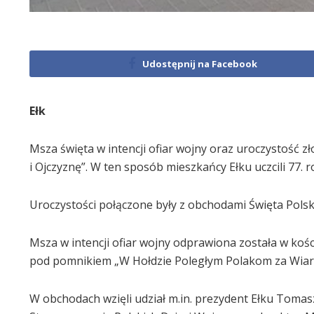
Udostępnij na Facebook
Ełk
Msza święta w intencji ofiar wojny oraz uroczystość
i Ojczyznę”. W ten sposób mieszkańcy Ełku uczcili 77. 
Uroczystości połączone były z obchodami Święta Polsk
Msza w intencji ofiar wojny odprawiona została w koś
pod pomnikiem „W Hołdzie Poległym Polakom za Wiarę
W obchodach wzięli udział m.in. prezydent Ełku Toma