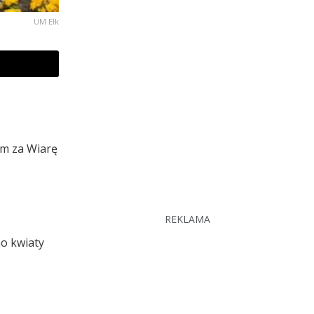
UM Ełk
om za Wiarę
REKLAMA
no kwiaty