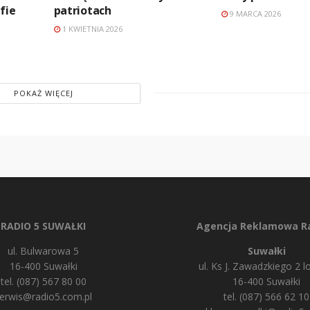
fie
patriotach
9 MARCA 2026
1 KWIETNIA 2026
POKAŻ WIĘCEJ
RADIO 5 SUWAŁKI
Agencja Reklamowa Ra
ul. Bulwarowa 5
Suwałki
16-400 Suwałki
ul. Ks J. Zawadzkiego 2 lo
tel. (087) 567 80 00
16-400 Suwałki
erwis@radio5.com.pl
tel. (087) 566 62 10