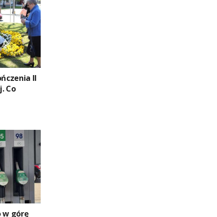
ończenia II
. Co
o w górę