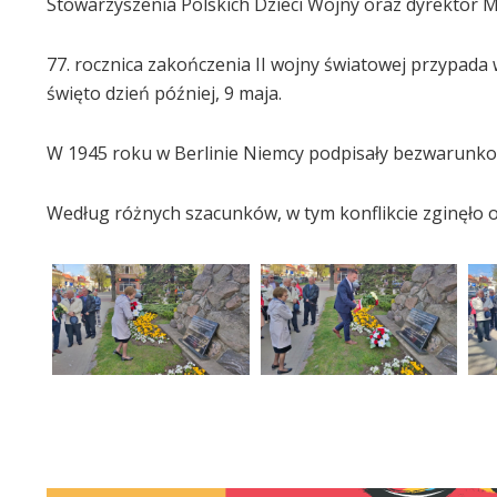
Stowarzyszenia Polskich Dzieci Wojny oraz dyrektor 
77. rocznica zakończenia II wojny światowej przypada
święto dzień później, 9 maja.
W 1945 roku w Berlinie Niemcy podpisały bezwarunkową
Według różnych szacunków, w tym konflikcie zginęło od