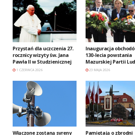
Przystań dla uczczenia 27.
Inauguracja obchod
rocznicy wizyty św. Jana
130-lecia powstania
Pawła II w Studzienicznej
Mazurskiej Partii Lu
1 CZERWCA 2026
23 MAJA 2026
Włączone zostaną syreny
Pamiętają o zbrodni