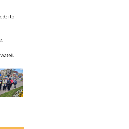
odzi to
e.
wateli.