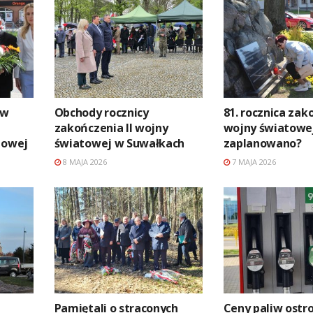
ów
Obchody rocznicy
81. rocznica zak
zakończenia II wojny
wojny światowej
dowej
światowej w Suwałkach
zaplanowano?
8 MAJA 2026
7 MAJA 2026
Pamiętali o straconych
Ceny paliw ostr