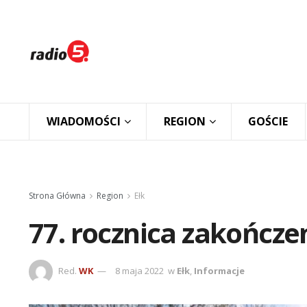
WIADOMOŚCI
REGION
GOŚCIE
Strona Główna
Region
Ełk
77. rocznica zakończe
Red.
WK
8 maja 2022
w
Ełk
,
Informacje