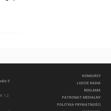
KONKURSY
dio 5
LUDZIE RADIA
REKLAMA
k. 1.2
PATRONAT MEDIALNY
POLITYKA PRYWATNOŚCI