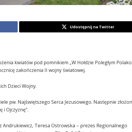
Udostępnij na Twitter
 złożenia kwiatów pod pomnikiem „W Hołdzie Poległym Polak
rocznicę zakończenia II wojny światowej.
ich Dzieci Wojny.
ciele pw. Najświętszego Serca Jezusowego. Następnie złożo
 i Ojczyznę”.
sz Andrukiewicz, Teresa Ostrowska – prezes Regionalnego