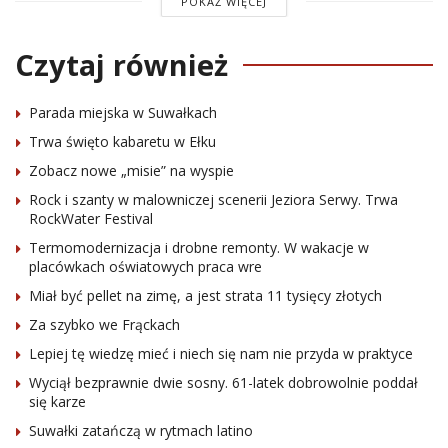
POKAŻ WIĘCEJ
Czytaj również
Parada miejska w Suwałkach
Trwa święto kabaretu w Ełku
Zobacz nowe „misie” na wyspie
Rock i szanty w malowniczej scenerii Jeziora Serwy. Trwa
RockWater Festival
Termomodernizacja i drobne remonty. W wakacje w
placówkach oświatowych praca wre
Miał być pellet na zimę, a jest strata 11 tysięcy złotych
Za szybko we Frąckach
Lepiej tę wiedzę mieć i niech się nam nie przyda w praktyce
Wyciął bezprawnie dwie sosny. 61-latek dobrowolnie poddał
się karze
Suwałki zatańczą w rytmach latino