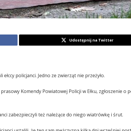
Udostępnij na Twitter
i ełccy policjanci. Jedno ze zwierząt nie przeżyło.
 prasowy Komendy Powiatowej Policji w Ełku, zgłoszenie o p
ci zabezpieczyli też należące do niego wiatrówkę i śrut.
janci ustalili, że ten sam mężczyzna kilka dni wcześniej postr