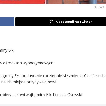
(Radio 5, 
Udostępnij na Twitter
iny Ełk.
i w ośrodkach wypoczynkowych.
um gminy Ełk, praktycznie codziennie się zmienia. Część z uc
, na ich miejsce przybywają nowi.
kobiety – mówi wójt gminy Ełk Tomasz Osewski.