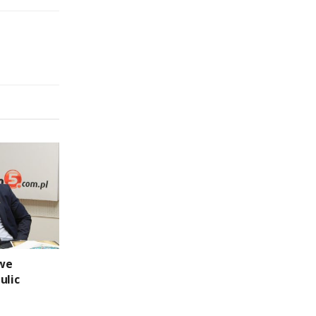
owe
ulic