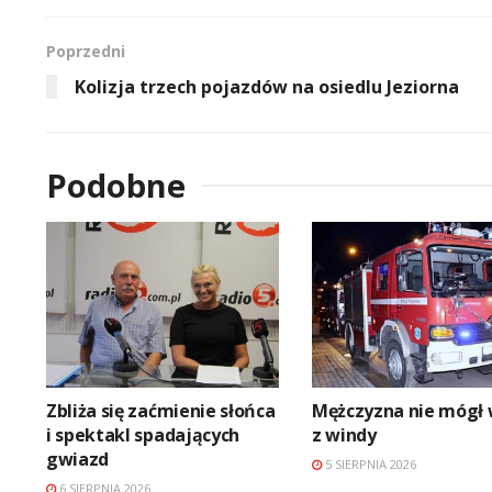
Poprzedni
Kolizja trzech pojazdów na osiedlu Jeziorna
Podobne
Zbliża się zaćmienie słońca
Mężczyzna nie mógł 
i spektakl spadających
z windy
gwiazd
5 SIERPNIA 2026
6 SIERPNIA 2026