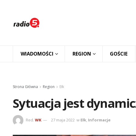
WIADOMOŚCI
REGION
GOŚCIE
Strona Główna
Region
Ełk
Sytuacja jest dynami
Red.
WK
27 maja 2022
w
Ełk
,
Informacje