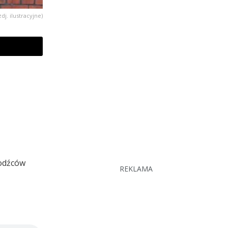
zdj. ilustracyjne)
hodźców
REKLAMA