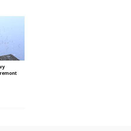
wy
 remont