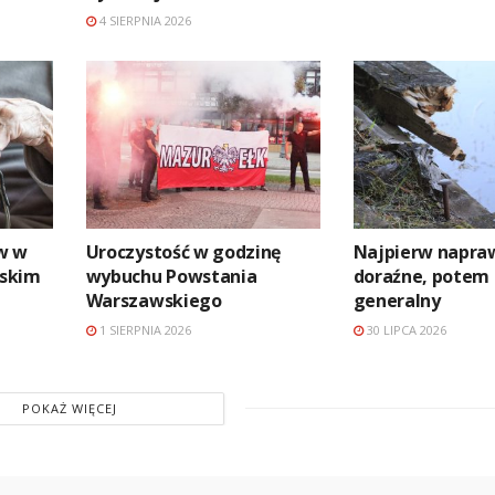
4 SIERPNIA 2026
w w
Uroczystość w godzinę
Najpierw napra
askim
wybuchu Powstania
doraźne, potem
Warszawskiego
generalny
1 SIERPNIA 2026
30 LIPCA 2026
POKAŻ WIĘCEJ