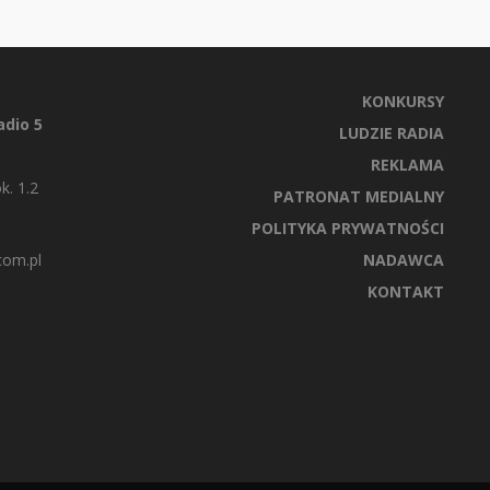
KONKURSY
dio 5
LUDZIE RADIA
REKLAMA
k. 1.2
PATRONAT MEDIALNY
POLITYKA PRYWATNOŚCI
com.pl
NADAWCA
KONTAKT