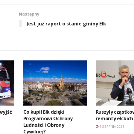
Następny
Jest już raport o stanie gminy Ełk
wyjść
Co kupił Ełk dzięki
Ruszyły cząstk
Programowi Ochrony
remonty ełckich 
Ludności i Obrony
4 SIERPNIA 2026
Cywilnej?