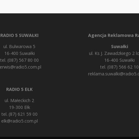
RADIO 5 SUWAŁKI
Agencja Reklamowa Ra
ul. Bulwarowa 5
Suwałki
16-400 Suwałki
ul. Ks J. Zawadzkiego 2 lo
tel. (087) 567 80 00
16-400 Suwałki
erwis@radio5.com.pl
tel. (087) 566 62 10
reklama.suwalki@radio5.
RADIO 5 EŁK
ul. Małeckich 2
19-300 Ełk
tel. (87) 621 59 00
elk@radio5.com.pl