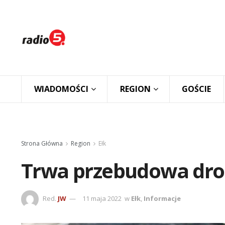
WIADOMOŚCI
REGION
GOŚCIE
Strona Główna
Region
Ełk
Trwa przebudowa drog
Red.
JW
11 maja 2022
w
Ełk
,
Informacje