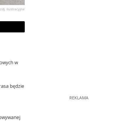
zdj. ilustracyjne
gowych w
rasa będzie
REKLAMA
dowywanej