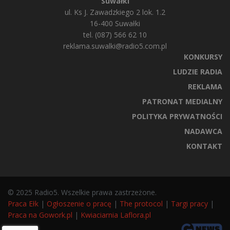
Suwałki
ul. Ks J. Zawadzkiego 2 lok. 1.2
16-400 Suwałki
tel. (087) 566 62 10
reklama.suwalki@radio5.com.pl
KONKURSY
LUDZIE RADIA
REKLAMA
PATRONAT MEDIALNY
POLITYKA PRYWATNOŚCI
NADAWCA
KONTAKT
© 2025 Radio5. Wszelkie prawa zastrzeżone.
Praca Ełk
|
Ogłoszenie o pracę
|
The protocol
|
Targi pracy
|
Praca na Gowork.pl
|
Kwiaciarnia Laflora.pl