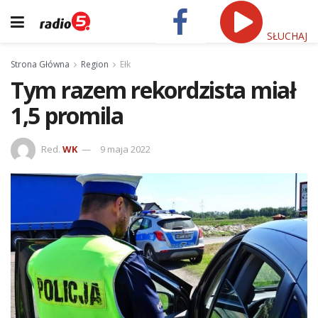
SŁUCHAJ
Strona Główna
Region
Ełk
Tym razem rekordzista miał
1,5 promila
Red.
WK
9 maja 2022