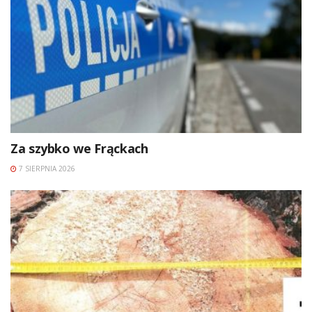
Za szybko we Frąckach
7 SIERPNIA 2026