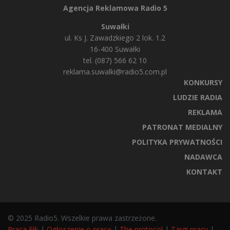
Agencja Reklamowa Radio 5
Suwałki
ul. Ks J. Zawadzkiego 2 lok. 1.2
16-400 Suwałki
tel. (087) 566 62 10
reklama.suwalki@radio5.com.pl
KONKURSY
LUDZIE RADIA
REKLAMA
PATRONAT MEDIALNY
POLITYKA PRYWATNOŚCI
NADAWCA
KONTAKT
© 2025 Radio5. Wszelkie prawa zastrzeżone.
Praca Ełk
|
Ogłoszenie o pracę
|
The protocol
|
Targi pracy
|